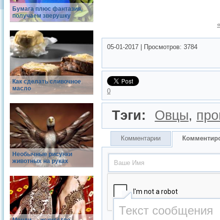
Бумага плюс фантазия,
получаем зверушку
05-01-2017
|
Просмотров:
3784
Как сделать сливочное
масло
0
Тэги:
Овцы
,
про
Комментарии
Комментир
Необычные рисунки
животных на руках