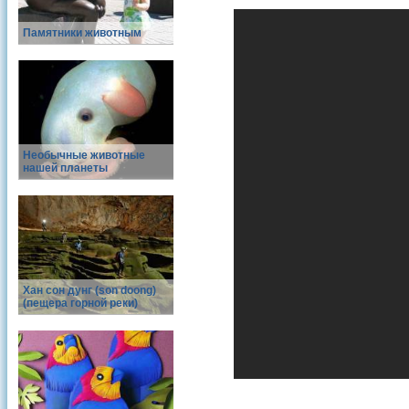
Памятники животным
Необычные животные
нашей планеты
Хан сон дунг (son doong)
(пещера горной реки)