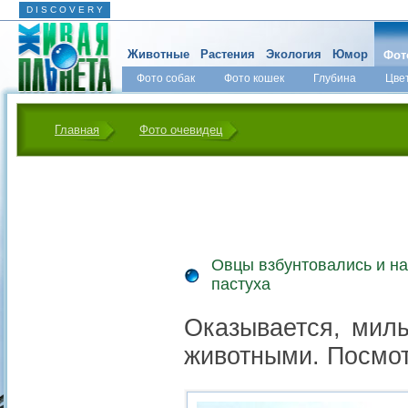
D I S C O V E R Y
Животные
Растения
Экология
Юмор
Фот
Фото собак
Фото кошек
Глубина
Цве
Главная
Фото очевидец
Овцы взбунтовались и на
пастуха
Оказывается, мил
животными. Посмот