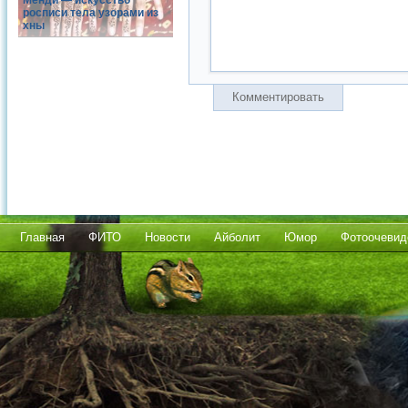
Менди — искусство
росписи тела узорами из
хны
Комментировать
Главная
ФИТО
Новости
Айболит
Юмор
Фотоочевид