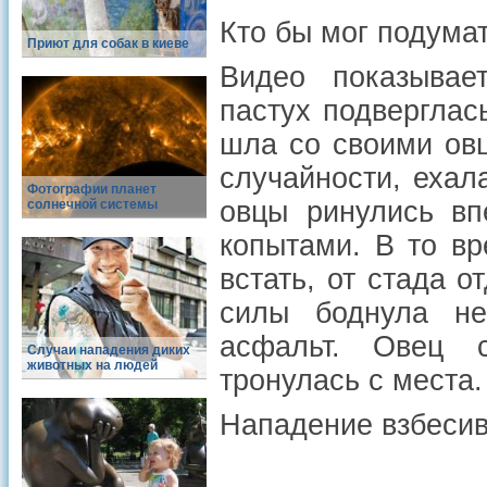
Кто бы мог подумат
Приют для собак в киеве
Видео показывае
пастух подвергла
шла со своими овц
случайности, ехал
Фотографии планет
овцы ринулись вп
солнечной системы
копытами. В то в
встать, от стада 
силы боднула не
асфальт. Овец 
Случаи нападения диких
животных на людей
тронулась с места.
Нападение взбесив