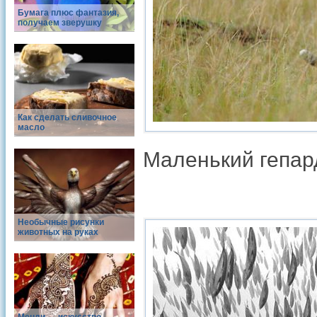
Бумага плюс фантазия,
получаем зверушку
Как сделать сливочное
масло
Маленький гепард
Необычные рисунки
животных на руках