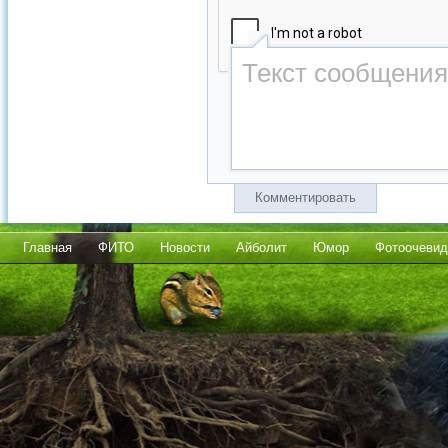
Комментировать
Главная
ФИТО
Новости
Айболит
Юмор
Фотоочевид