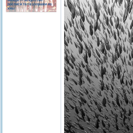
Менди — искусство
росписи тела узорами из
хны