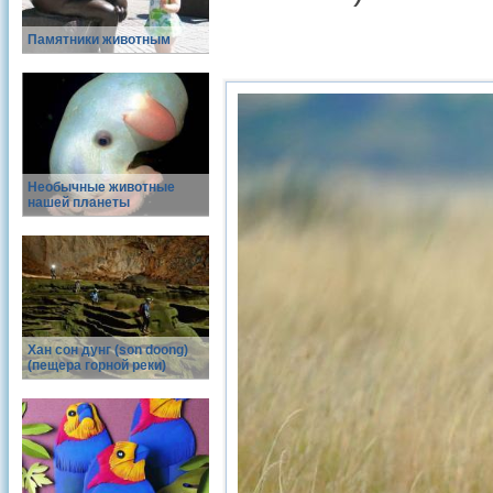
Памятники животным
Необычные животные
нашей планеты
Хан сон дунг (son doong)
(пещера горной реки)