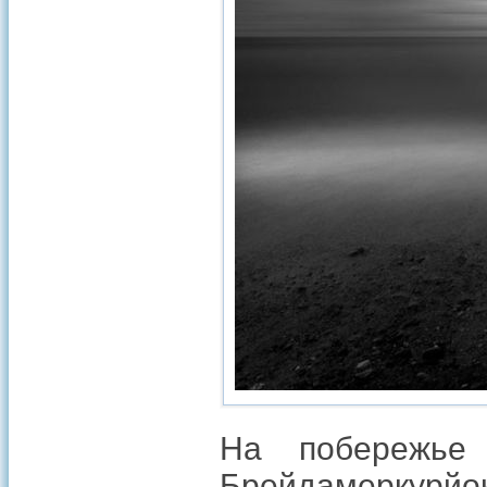
На побережье
Брейдамеркурйоку