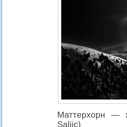
Маттерхорн — ж
Saljic)