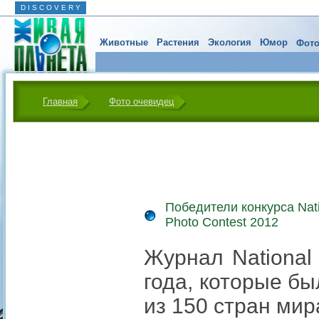
D I S C O V E R Y
Животные
Растения
Экология
Юмор
Фото
Главная
Фото очевидец
Победители конкурса Nati
Photo Contest 2012
Журнал National
года, которые б
из 150 стран мир