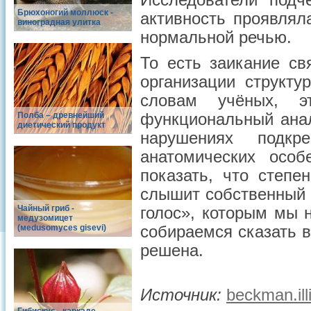
Исследователи подч
Брюхоногий моллюск -
активность проявлял
виноградная улитка
нормальной речью.
То есть заикание с
организации структу
словам учёных, э
Полба – древнейший
функциональный ана
диетический продукт
нарушениях подк
анатомических особ
показать, что степе
слышит собственный 
Чайный гриб -
голос», которым мы 
медузомицет
(меdusomyces gisevi)
собираемся сказать в
решена.
Источник:
beckman.ill