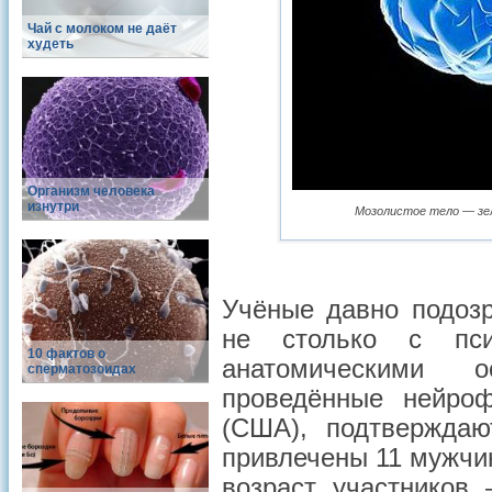
Чай с молоком не даёт
худеть
Организм человека
изнутри
Мозолистое тело — зел
Учёные давно подозр
не столько с пси
10 фактов о
анатомическими о
сперматозоидах
проведённые нейроф
(США), подтверждаю
привлечены 11 мужчи
возраст участников