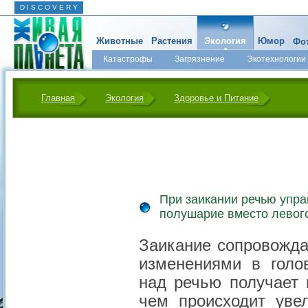
D I S C O V E R Y
Животные
Растения
Экология
Юмор
Фот
Катастрофы
Загрязнение
Экотехнологии
Главная
Экология
Здоровье и Питание
При заикании речью упра
полушарие вместо левог
Заикание сопровожд
изменениями в голо
над речью получает 
чем происходит уве