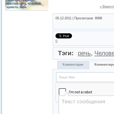
Гибискус - каркаде,
красная роза, красный
« Вернут
щавель, окра
05-12-2011
|
Просмотров:
8998
0
Тэги:
речь
,
Челов
Комментарии
Комментир