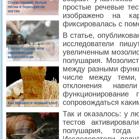
О чём говорят белые
простые речевые тес
пятна и бороздки на
ногтях
изображено на кар
фиксировалась с по
В статье, опубликован
исследователи пишу
Улиткотерапия, или
увеличенным мозолис
экзотическая
косметология
полушария. Мозолис
между разными функ
числе между теми,
отклонения наве
функционирование 
сопровождаться каки
Как появился первый хлеб
Так и оказалось: у 
тестов активировал
полушария, тогд