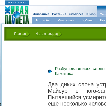
D I S C O V E R Y
Животные
Растения
Экология
Юмор
Фот
Фото собак
Фото кошек
Глубина
Цве
Главная
Фото очевидец
Разбушевавшиеся слоны 
Каматака
Два диких слона уст
Майсур в юго-зап
Пытавшийся усмирить
ещё несколько челов