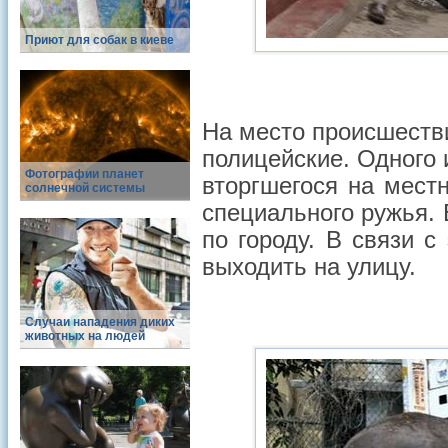
Приют для собак в киеве
На место происшеств
полицейские. Одного
Фотографии планет
вторгшегося на мест
солнечной системы
специального ружья. 
по городу. В связи 
выходить на улицу.
Случаи нападения диких
животных на людей