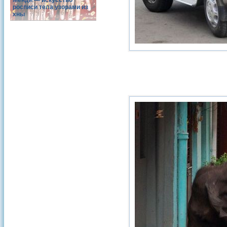
Менди — искусство
росписи тела узорами из
хны