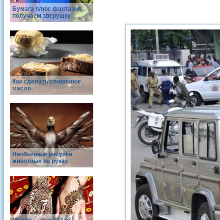
Бумага плюс фантазия,
получаем зверушку
Как сделать сливочное
масло
Необычные рисунки
животных на руках