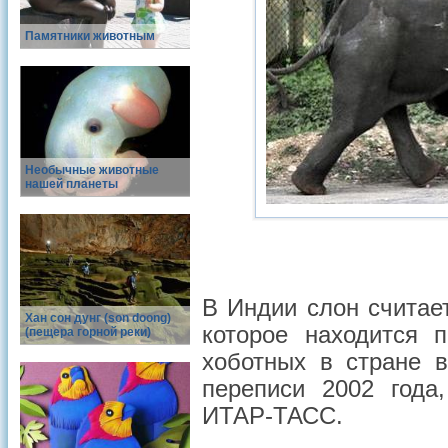
Памятники животным
Необычные животные
нашей планеты
В Индии слон счита
Хан сон дунг (son doong)
которое находится 
(пещера горной реки)
хоботных в стране 
переписи 2002 года
ИТАР-ТАСС.