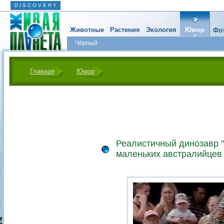
D I S C O V E R Y
Животные
Растения
Экология
Юмор
Фот
Чёрный
Главная
Юмор
Реалистичный динозавр ''
маленьких австралийцев