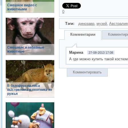
Смешное видео с
животными
0
Тэги:
динозавр
,
музей
,
Австралия
Комментарии
Комментир
Смешные и забавные
животные
Марина
27-08-2013 17:08
А где можно купить такой костюм
Комментировать
В белоруссии лиса
выстрелила в охотника из
ружья