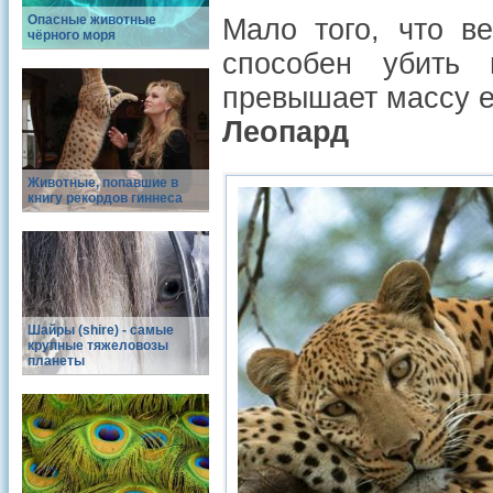
Опасные животные
Мало того, что ве
чёрного моря
способен убить 
превышает массу ег
Леопард
Животные, попавшие в
книгу рекордов гиннеса
Шайры (shire) - самые
крупные тяжеловозы
планеты