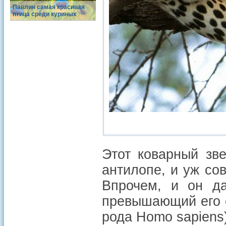
Павлин самая красивая
птица среди куриных
Этот коварный зв
антилопе, и уж со
Впрочем, и он да
превышающий его 
рода Homo sapiens)