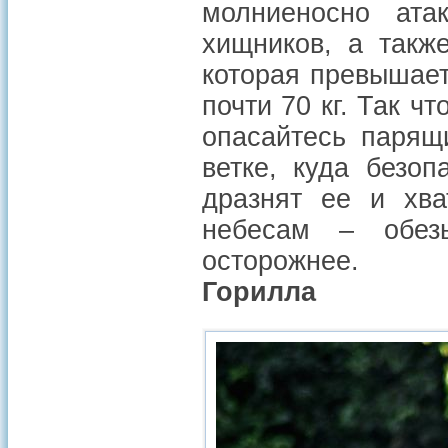
молниеносно ата
хищников, а такж
которая превышает
почти 70 кг. Так ч
опасайтесь парящ
ветке, куда безо
дразнят ее и хва
небесам – обез
осторожнее.
Горилла