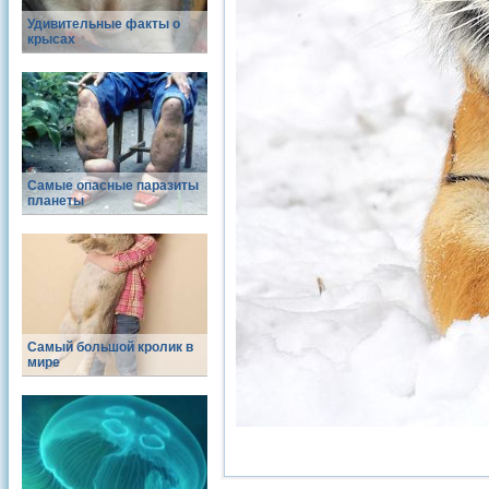
Удивительные факты о
крысах
Самые опасные паразиты
планеты
Самый большой кролик в
мире