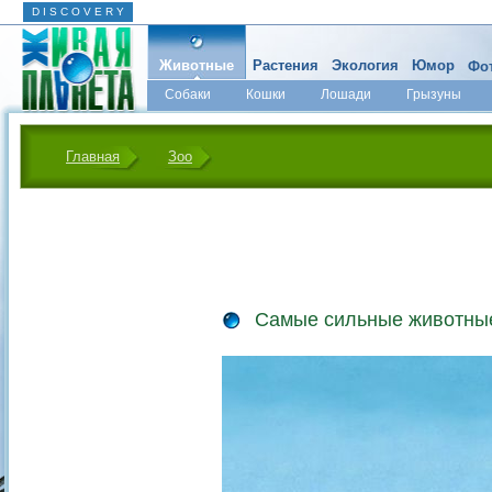
D I S C O V E R Y
Животные
Растения
Экология
Юмор
Фот
Собаки
Кошки
Лошади
Грызуны
Микромир
Главная
Зоо
Самые сильные животны