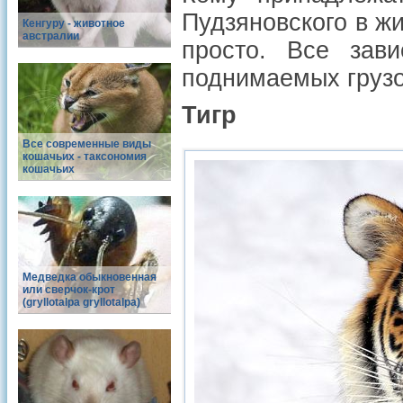
Пудзяновского в жи
Кенгуру - животное
австралии
просто. Все зав
поднимаемых грузо
Тигр
Все современные виды
кошачьих - таксономия
кошачьих
Медведка обыкновенная
или сверчок-крот
(gryllotalpa gryllotalpa)