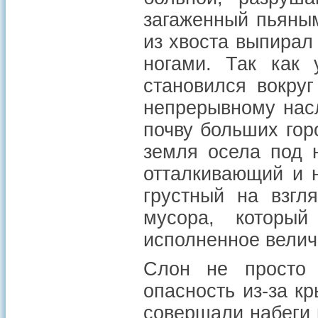
загаженный пьяны
из хвоста выпирал
ногами. Так как 
становился вокру
непрерывному нас
почву больших горо
земля осела под 
отталкивающий и 
грустный на взгл
мусора, который
исполненное величи
Слон не просто 
опасность из-за к
совершали набеги 