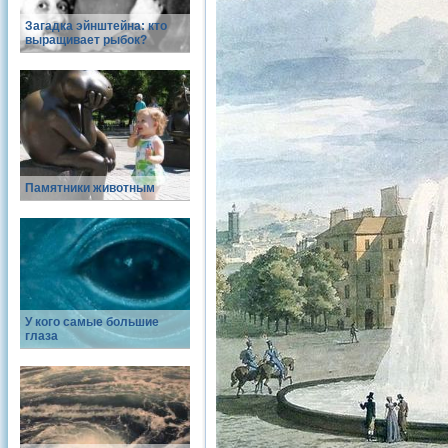
Загадка эйнштейна: кто
выращивает рыбок?
Памятники животным
У кого самые большие
глаза