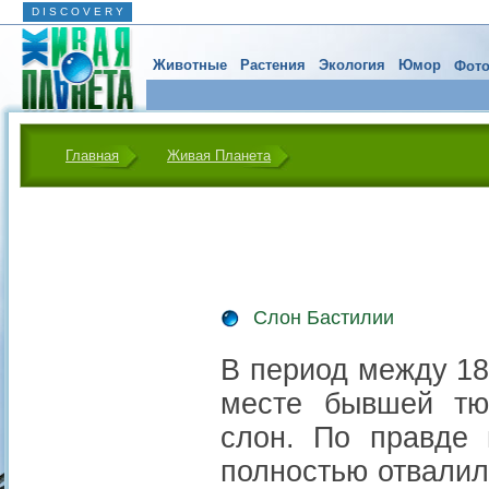
D I S C O V E R Y
Животные
Растения
Экология
Юмор
Фото
Главная
Живая Планета
Слон Бастилии
В период между 18
месте бывшей тю
слон. По правде 
полностью отвалилс