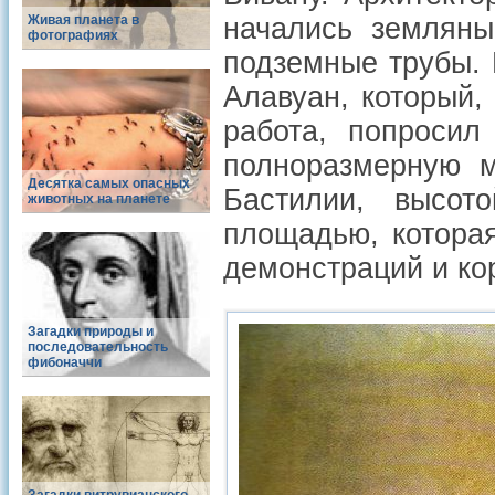
Живая планета в
начались земляны
фотографиях
подземные трубы.
Алавуан, который, 
работа, попросил
полноразмерную м
Десятка самых опасных
Бастилии, высот
животных на планете
площадью, которая
демонстраций и ко
Загадки природы и
последовательность
фибоначчи