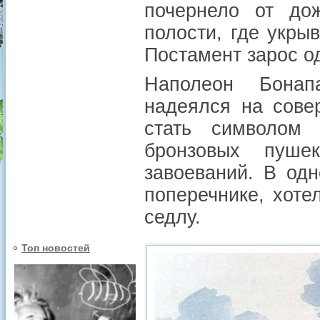
почернело от до
полости, где укры
Постамент зарос о
Наполеон Бонапа
надеялся на сове
стать символом 
бронзовых пуше
завоеваний. В одн
поперечнике, хоте
седлу.
Топ новостей