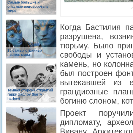
Самые большие и
опасные водовороты в
мире
Когда Бастилия п
разрушена, возн
тюрьму. Было при
15 самых странных
свободы и устано
языков мира
камень, но колонна
был построен фонт
вытекавшей из 
грандиозные план
Темная сторона открытий
гарри харлоу (harry
harlow)
богиню слоном, кот
Проект поручил
дипломату, архео
Вивану. Архитект