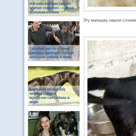
Английский мастиф по
кличке геркулес - самая
большая собака
Эту малышку нашли слоняющ
Голубой дог по кличке
джордж (george) - самая
большая собака в мире
Большая венди (big
wendy) - самая
мускулистая собака в
мире