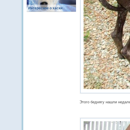
Интересное о хаски
Этого беднягу нашли недалек