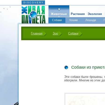
D I S C O V E R Y
Животные
Растения
Экология
Собаки
Кошки
Лошади
Главная
Зоо
Собаки
Собаки из приют
Эти собаки были брошены, 
обогрели. Многие из этих д