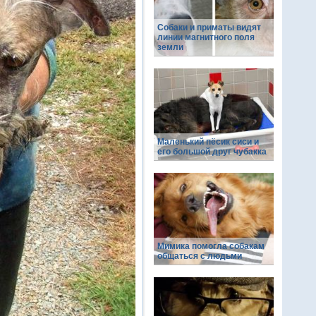
Собаки и приматы видят
линии магнитного поля
земли
Маленький пёсик сиси и
его большой друг чубакка
Мимика помогла собакам
общаться с людьми