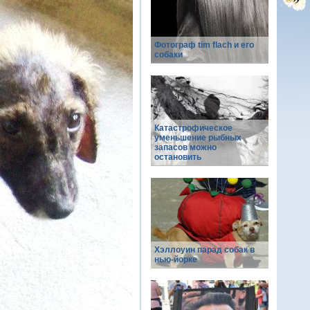
Фотограф tim flach и его
собаки
Катастрофическое
уменьшение рыбных
запасов можно
остановить
Хэллоуин парад собак в
нью-йорке