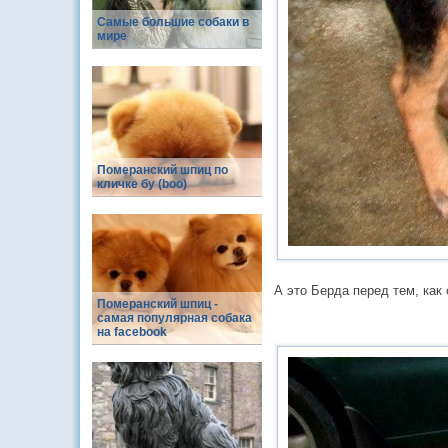
Самые большие собаки в
мире
Померанский шпиц по
кличке бу (boo)
А это Берда перед тем, как
Померанский шпиц -
cамая популярная собака
на facebook