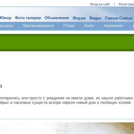
Вход на сайт
|
Регистра
Юмор
Фото галереи
Объявления
Форум
Видео
Самые-Самые
Грызуны
Пресмыкающиеся
Птицы
Рыбы
Насекомые
а
потерялись или просто с рождения не имели дома, их нашли работник
обрых и ласковых существ вскоре обрели новый дом и любящих хозяев.