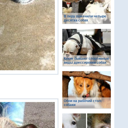
В перу поженили четыре
десятка собак
Какие бывают спортивные
виды дрессировки собак
Обои на рабочий стол:
собаки