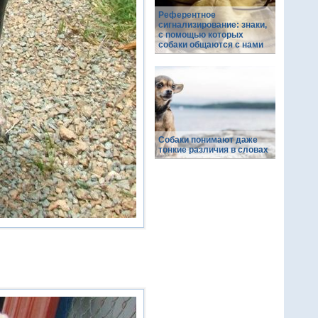
Референтное
сигнализирование: знаки,
с помощью которых
собаки общаются с нами
Собаки понимают даже
тонкие различия в словах