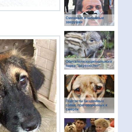
Смешные и забавные
зверушки
Обитатели национального
парка "bayerischer"
Портреты бездомных
собак, приговоренных к
смерти