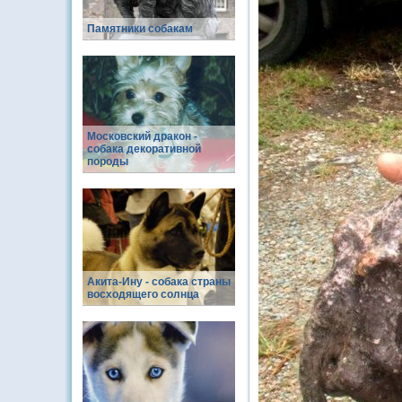
Памятники собакам
Московский дракон -
собака декоративной
породы
Акита-Ину - собака страны
восходящего солнца