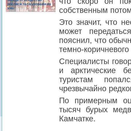
что скоро он по
Менди — искусство
росписи тела узорами из
собственным потом
хны
Это значит, что н
может передатьс
пояснил, что обыч
темно-коричневого 
Специалисты говор
и арктические б
туристам попа
чрезвычайно редког
По примерным оц
тысяч бурых медв
Камчатке.