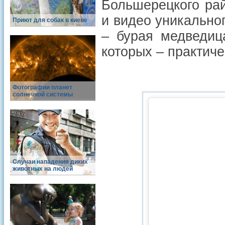
Большерецкого рай
и видео уникально
Приют для собак в киеве
– бурая медведиц
которых – практиче
Фотографии планет
солнечной системы
Случаи нападения диких
животных на людей