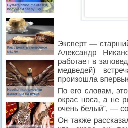
Бумага плюс фантазия,
получаем зверушку
Эксперт — старший
Как сделать сливочное
Александр Никан
масло
работает в запове
медведей) встре
произошла впервы
По его словам, это
Необычные рисунки
животных на руках
окрас носа, а не 
очень белый”, — 
Он также рассказал