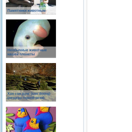
Памятники животным
Необычные животные
нашей планеты
Хан сон дунг (son doong)
(пещера горной реки)