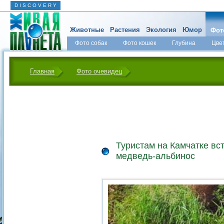
D I S C O V E R Y
Животные
Растения
Экология
Юмор
Фот
Фото собак
Фото кошек
Глубина
Цве
Главная
Фото очевидец
Туристам на Камчатке вс
медведь-альбинос