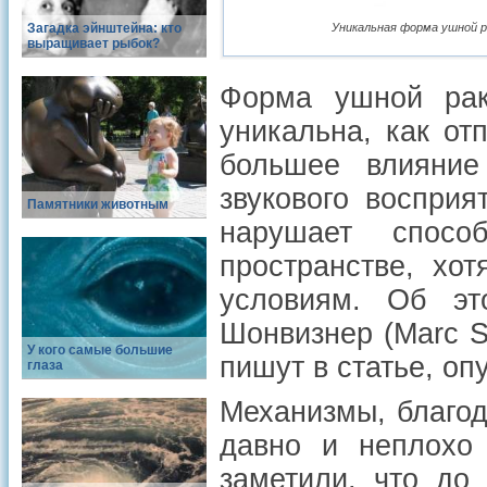
Загадка эйнштейна: кто
Уникальная форма ушной р
выращивает рыбок?
Форма ушной рак
уникальна, как от
большее влияние
звукового воспри
Памятники животным
нарушает спосо
пространстве, хо
условиям. Об эт
Шонвизнер (Marc S
У кого самые большие
пишут в статье, оп
глаза
Механизмы, благод
давно и неплохо 
заметили, что до