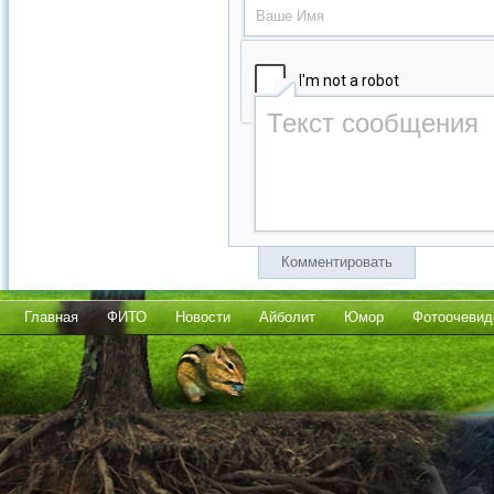
Комментировать
Главная
ФИТО
Новости
Айболит
Юмор
Фотоочевид