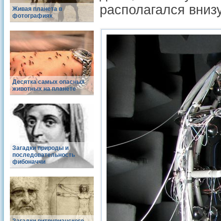
располагался внизу
Живая планета в
фотографиях
Десятка самых опасных
животных на планете
Загадки природы и
последовательность
фибоначчи