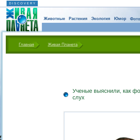
D I S C O V E R Y
Животные
Растения
Экология
Юмор
Фото
Главная
Живая Планета
Ученые выяснили, как фо
слух