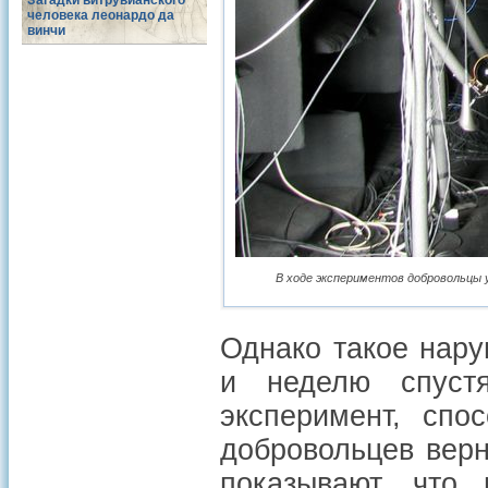
Загадки витрувианского
человека леонардо да
винчи
В ходе экспериментов добровольцы у
Однако такое нару
и неделю спуст
эксперимент, спо
добровольцев верн
показывают, что