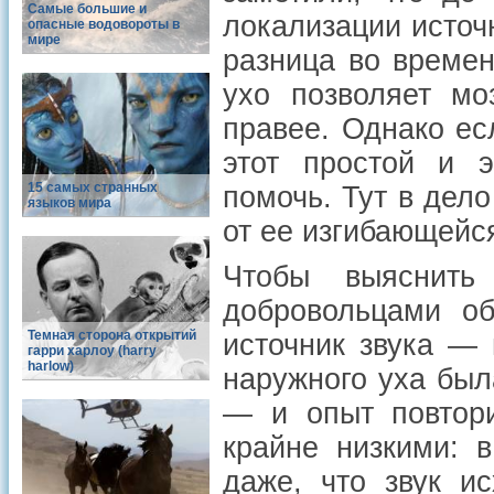
Самые большие и
локализации источ
опасные водовороты в
мире
разница во времен
ухо позволяет мо
правее. Однако есл
этот простой и 
15 самых странных
помочь. Тут в дел
языков мира
от ее изгибающейс
Чтобы выяснить
добровольцами об
Темная сторона открытий
источник звука —
гарри харлоу (harry
harlow)
наружного уха бы
— и опыт повтори
крайне низкими: 
даже, что звук ис