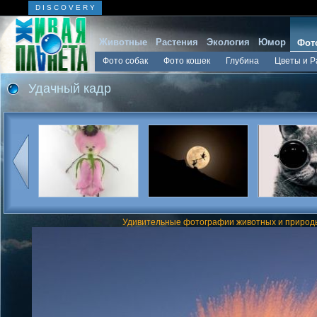
D I S C O V E R Y
Животные
Растения
Экология
Юмор
Фот
Фото собак
Фото кошек
Глубина
Цветы и Р
Удачный кадр
Удивительные фотографии животных и природы