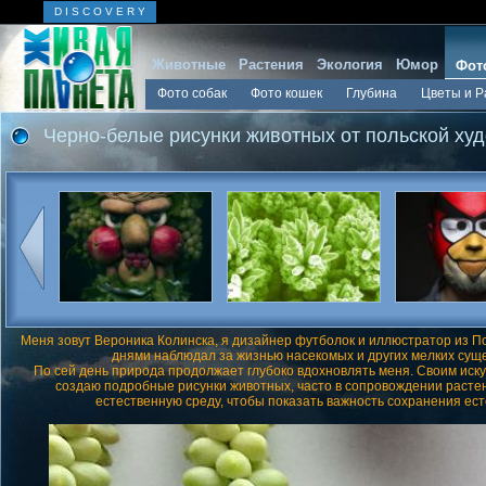
D I S C O V E R Y
Животные
Растения
Экология
Юмор
Фот
Фото собак
Фото кошек
Глубина
Цветы и Р
Черно-белые рисунки животных от польской ху
Меня зовут Вероника Колинска, я дизайнер футболок и иллюстратор из П
днями наблюдал за жизнью насекомых и других мелких сущ
По сей день природа продолжает глубоко вдохновлять меня. Своим иск
создаю подробные рисунки животных, часто в сопровождении растени
естественную среду, чтобы показать важность сохранения ес