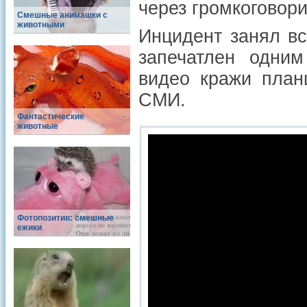
через громкоговори
Смешные анимашки с
животными
Инцидент занял вс
запечатлен одним
видео кражи план
СМИ.
Фантастические
животные
Фотопозитив: смешные
ежики