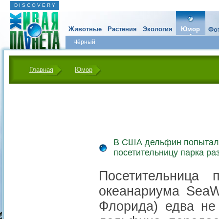
D I S C O V E R Y
Животные
Растения
Экология
Юмор
Фот
Чёрный
Главная
Юмор
В США дельфин попыталс
посетительницу парка ра
Посетительница 
океанариума SeaW
Флорида) едва не