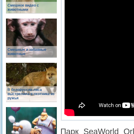
Смешное видео с
животными
Смешные и забавные
животные
В белоруссии лиса
выстрелила в охотника из
ружья
Парк SeaWorld Or