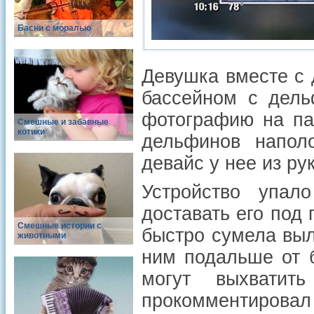
Басни с моралью
Девушка вместе с 
бассейном с дель
фотографию на па
Смешные и забавные
котики
дельфинов напол
девайс у нее из рук
Устройство упал
доставать его под
Смешные истории с
быстро сумела выл
животными
ним подальше от 
могут выхватит
прокомментировал