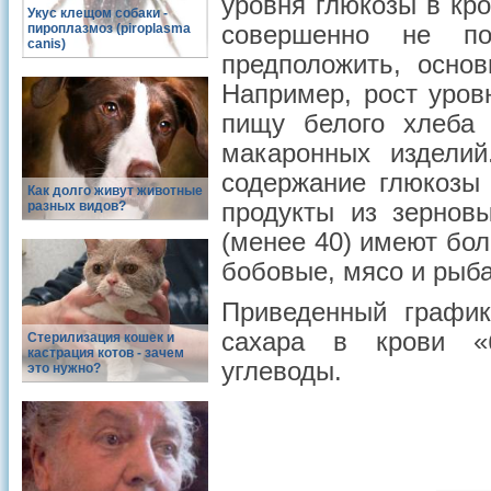
уровня глюкозы в кр
Укус клещом собаки -
пироплазмоз (piroplasma
совершенно не п
canis)
предположить, основ
Например, рост уров
пищу белого хлеба
макаронных издели
содержание глюкозы
Как долго живут животные
разных видов?
продукты из зерновы
(менее 40) имеют бо
бобовые, мясо и рыба
Приведенный график
сахара в крови «
Стерилизация кошек и
кастрация котов - зачем
углеводы.
это нужно?