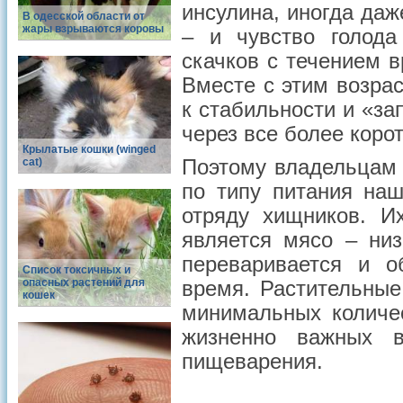
инсулина, иногда даж
В одесской области от
жары взрываются коровы
– и чувство голода
скачков с течением 
Вместе с этим возрас
к стабильности и «за
через все более коро
Крылатые кошки (winged
cat)
Поэтому владельцам
по типу питания на
отряду хищников. И
является мясо – низ
переваривается и о
Список токсичных и
опасных растений для
время. Растительные
кошек
минимальных количес
жизненно важных в
пищеварения.