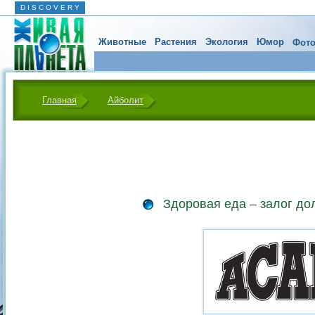
D I S C O V E R Y
Животные
Растения
Экология
Юмор
Фото
Главная
Айболит
Здоровая еда – залог до