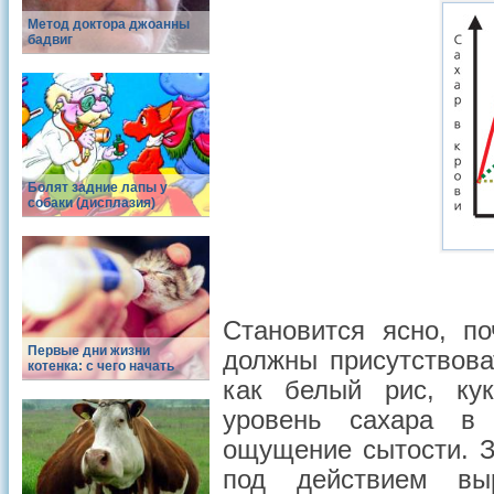
Метод доктора джоанны
бадвиг
Болят задние лапы у
собаки (дисплазия)
Становится ясно, п
Первые дни жизни
должны присутствова
котенка: с чего начать
как белый рис, кук
уровень сахара в 
ощущение сытости. З
под действием выр