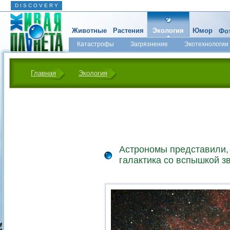
D I S C O V E R Y
Животные
Растения
Экология
Юмор
Фот
Катастрофы
Загрязнение
Экотехнологии
Главная
Экология
Астрономы представили, 
галактика со вспышкой з