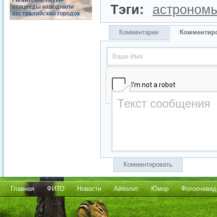
Гигантские пауки-
Тэги:
астроном
птицееды наводнили
австралийский городок
Комментарии
Комментир
Комментировать
Главная
ФИТО
Новости
Айболит
Юмор
Фотоочевид