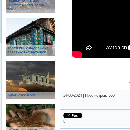
Ночные огни мира
(nighttime lights of the
world)
Креативные поделки из
пластиковых бутылок
Аральское море
24-08-2024
|
Просмотров:
553
0