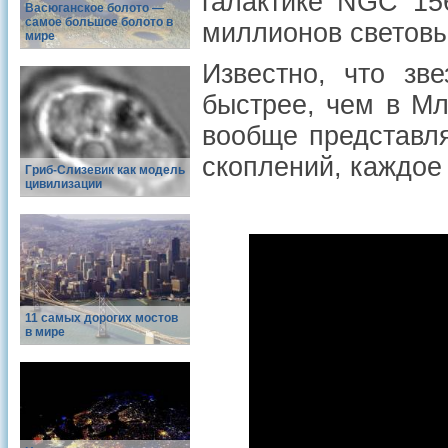
галактике NGC 15
Васюганское болото —
самое большое болото в
миллионов световы
мире
Известно, что з
быстрее, чем в М
вообще представля
скоплений, каждое
Гриб-Слизевик как модель
цивилизации
11 самых дорогих мостов
в мире