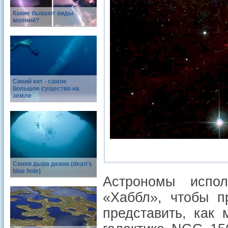
Какие бывают виды
молний?
Синий кит - самое
большое существо на
земле
Синяя дыра деана (dean’s
blue hole)
Астрономы испол
«Хаббл», чтобы п
представить, как 