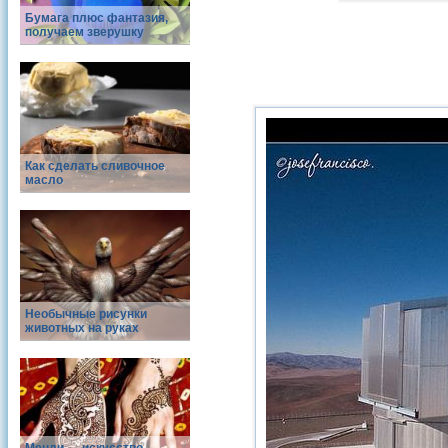
Бумага плюс фантазия,
получаем зверушку
Как сделать сливочное
масло
Необычные рисунки
животных на руках