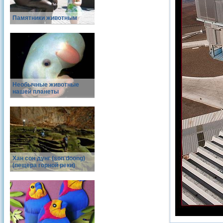
Памятники животным
Необычные животные
нашей планеты
Хан сон дунг (son doong)
(пещера горной реки)