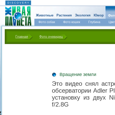
D I S C O V E R Y
Животные
Растения
Экология
Юмор
Фот
Фото собак
Фото кошек
Глубина
Цве
Главная
Фото очевидец
Вращение земли
Это видео снял астр
обсерватории Adler P
установку из двух N
f/2.8G