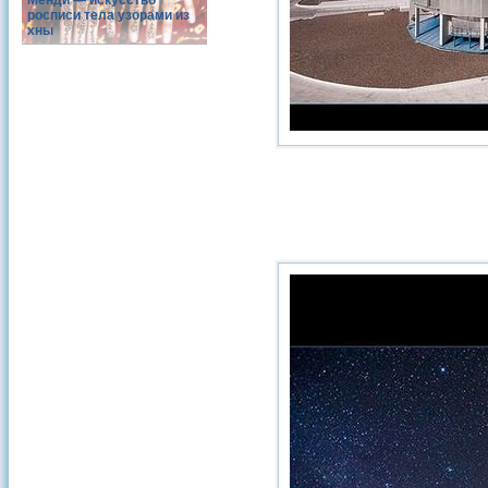
Менди — искусство
росписи тела узорами из
хны