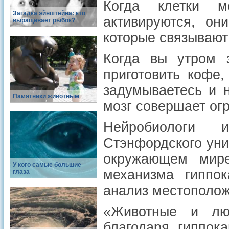
Когда клетки м
Загадка эйнштейна: кто
активируются, о
выращивает рыбок?
которые связывают
Когда вы утром з
приготовить кофе,
задумываетесь и н
Памятники животным
мозг совершает ог
Нейробиологи 
Стэнфордского уни
окружающем мире
У кого самые большие
механизма гиппо
глаза
анализ местополож
«Животные и лю
благодаря гиппок