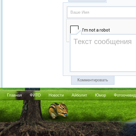
Комментировать
Главная
ФИТО
Новости
Айболит
Юмор
Фотоочевид