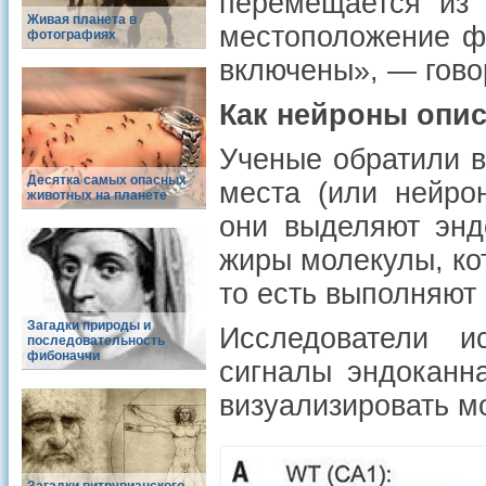
перемещается из 
Живая планета в
местоположение фа
фотографиях
включены», — гово
Как нейроны опи
Ученые обратили в
Десятка самых опасных
места (или нейро
животных на планете
они выделяют энд
жиры молекулы, ко
то есть выполняют
Загадки природы и
Исследователи и
последовательность
фибоначчи
сигналы эндоканна
визуализировать м