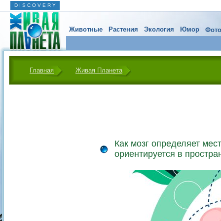
D I S C O V E R Y
Животные
Растения
Экология
Юмор
Фото
Главная
Живая Планета
Как мозг определяет мес
ориентируется в простра