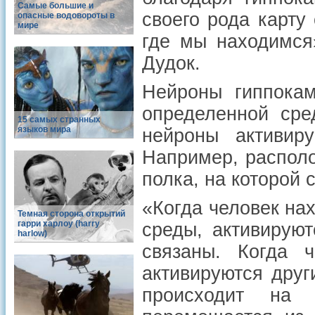
Самые большие и
своего рода карту
опасные водовороты в
мире
где мы находимс
Дудок.
Нейроны гиппокам
определенной сре
15 самых странных
языков мира
нейроны активир
Например, располо
полка, на которой 
«Когда человек на
Темная сторона открытий
гарри харлоу (harry
среды, активируют
harlow)
связаны. Когда 
активируются друг
происходит на 