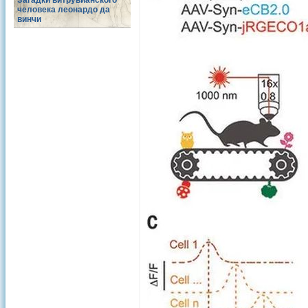
Загадки витрувианского
человека леонардо да
винчи