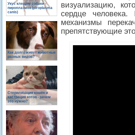
визуализацию, кот
Укус клещом собаки -
пироплазмоз (piroplasma
сердце человека.
canis)
механизмы перекач
препятствующие это
Как долго живут животные
разных видов?
Стерилизация кошек и
кастрация котов - зачем
это нужно?