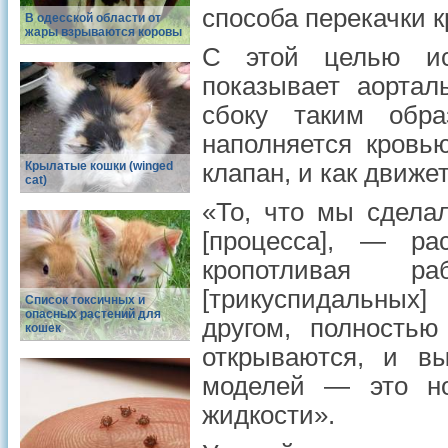
способа перекачки 
В одесской области от
жары взрываются коровы
С этой целью ис
показывает аортал
сбоку таким обр
наполняется кровь
Крылатые кошки (winged
клапан, и как движет
cat)
«То, что мы сделал
[процесса], — р
кропотливая ра
[трикуспидальных]
Список токсичных и
опасных растений для
другом, полностью
кошек
открываются, и в
моделей — это н
жидкости».