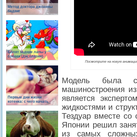
Метод доктора джоанны
бадвиг
Болят задние лапы у
собаки (дисплазия)
Посмотрите на новую анимацион
Модель была со
машиностроения из
является эксперт
Первые дни жизни
котенка: с чего начать
жидкостями и струк
Тездуар вместе со 
Японии решил занят
из самых сложны