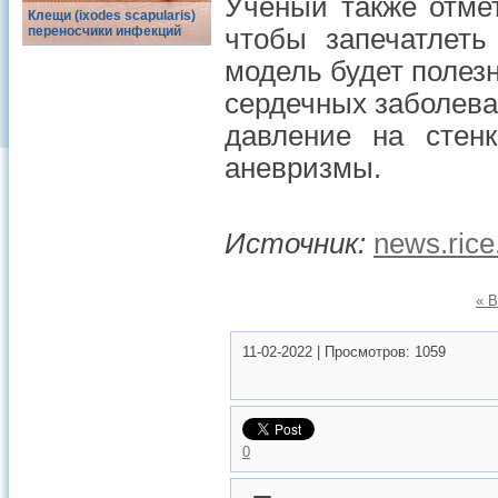
Ученый также отмет
Клещи (ixodes scapularis)
переносчики инфекций
чтобы запечатлеть
модель будет полез
сердечных заболева
давление на стенк
аневризмы.
Источник:
news.rice
« 
11-02-2022
|
Просмотров:
1059
0