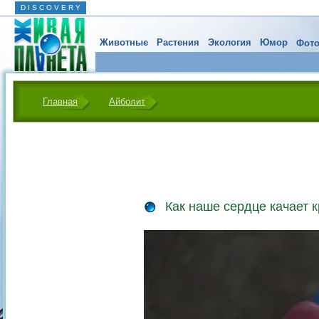
D I S C O V E R Y
Животные
Растения
Экология
Юмор
Фото
Главная
Айболит
Как наше сердце качает 