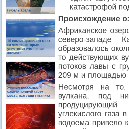
катастрофой по
Гибель арала
Происхождение о
Африканское озеро
северо-западе 
10 самых красивых мест
на земле, которые
образовалось около
уничтожит изменение
климата
то действующих в
потоков лавы с г
209 м и площадью п
Несмотря на то,
Ученые воссоздали
самую полную карту
вулкана, под н
места трагедии титаника
продуцирующий
углекислого газа 
водоема привело к