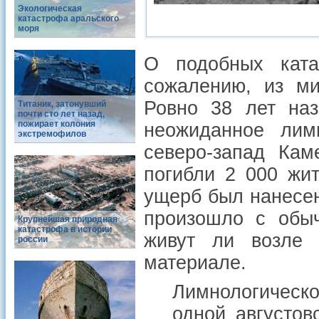
Экологическая
катастрофа аральского
моря
О подобных ката
сожалению, из ми
Ровно 38 лет на
Титаник, затонувший
почти сто лет назад,
пожирает колония
неожиданное лим
экстремофилов
северо-запад Кам
погибли 2 000 жи
ущерб был нанесен
произошло с обы
Крупнейшая природная
катастрофа в истории
живут ли возле 
россии
материале.
Лимнологическ
одной августов