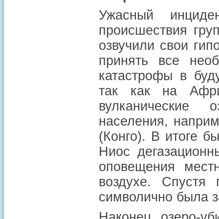
Ужасный инциде
происшествия груп
озвучили свои гип
принять все нео
катастрофы в буд
так как на Афри
вулканические 
населения, наприм
(Конго). В итоге 
Ниос дегазационн
оповещения мест
воздухе. Спустя 
символично была з
Наконец озеро-у