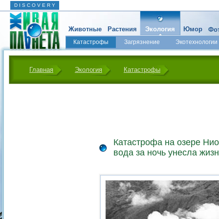
D I S C O V E R Y
Животные
Растения
Экология
Юмор
Фот
Катастрофы
Загрязнение
Экотехнологии
Главная
Экология
Катастрофы
Катастрофа на озере Ниос
вода за ночь унесла жиз