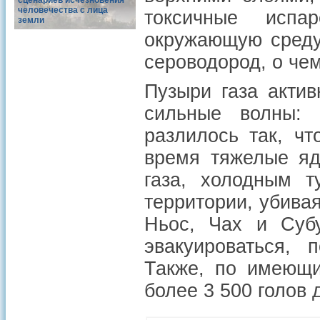
сценариев исчезновения
человечества с лица
токсичные испа
земли
окружающую среду.
сероводород, о че
Пузыри газа акти
сильные волны: 
разлилось так, ч
время тяжелые яд
газа, холодным 
территории, убива
Ньос, Чах и Субу
эвакуироваться, 
Также, по имеющи
более 3 500 голов 