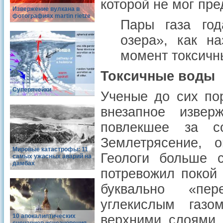
которой не мог пре
Извержение вулкана в
фотографиях martin rietze
Пары газа год
озера», как н
момент токсичн
Токсичные воды
Суперячейки
Ученые до сих по
внезапное извер
повлекшее за с
Землетрясение, 
Мировые катастрофы: 11
Геологи больше с
самых ужасных аварий на
дамбах
потревожил покой 
буквально «пер
углекислым газ
10 апокалиптических
верхними слоями,