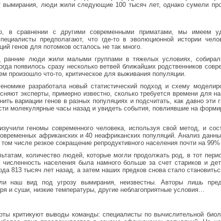
т вымирания, люди жили следующие 100 тысяч лет, однако сумели про
то, в сравнении с другими современными приматами, мы имеем уд
 специалисты предполагают, что где-то в эволюционной истории чел
ций генов для потомков осталось не так много.
д ранние люди жили малыми группами в тяжелых условиях, собира
огда появилось сразу несколько ветвей ближайших родственников совре
ем произошло что-то, критическое для выживания популяции.
геномике разработала новый статистический подход и схему моделир
сняют эксперты, примерно известно, сколько требуется времени для на
нить вариации генов в разных популяциях и подсчитать, как давно эти
ести молекулярные часы назад и увидеть события, повлиявшие на форми
зучили геномы современного человека, используя свой метод, и сос
 современных африканских и 40 неафриканских популяций. Анализ данны
том числе резкое сокращение репродуктивного населения почти на 99% 
ьтатам, количество людей, которые могли продолжать род, в тот пер
 численность населения была намного больше за счет стариков и дет
да 813 тысяч лет назад, а затем наших предков снова стало становить
или наш вид под угрозу вымирания, неизвестны. Авторы лишь пред
ря и суши, низкие температуры, другие неблагоприятные условия…
рты критикуют выводы команды: специалисты по вычислительной биоло