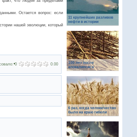
е факт, что людей за пределами
данными. Остается вопрос: если
11 крупнейших разливов
нефти в истории
стории нашей эволюции, который
100 лет после
совало:
0
0.00
апокалипсиса
6 раз, когда человечество
было на краю гибели