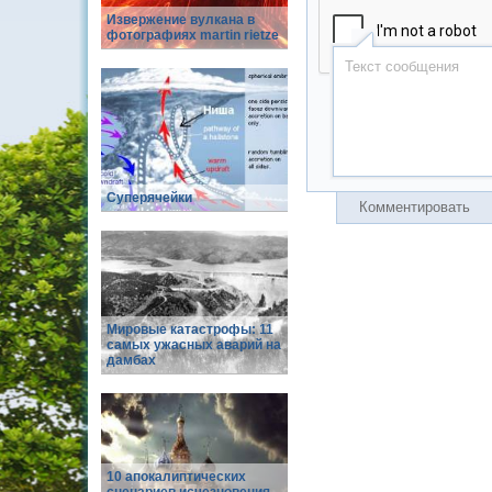
Извержение вулкана в
фотографиях martin rietze
Суперячейки
Комментировать
Мировые катастрофы: 11
самых ужасных аварий на
дамбах
10 апокалиптических