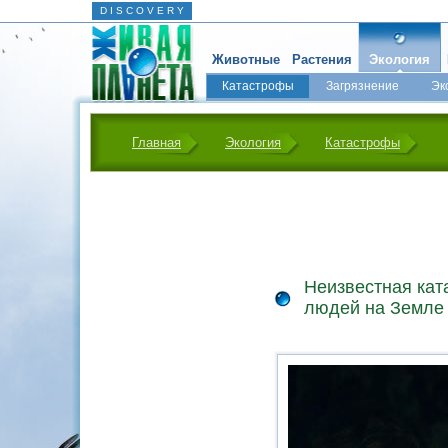
D I S C O V E R Y
Животные
Растения
Экология
Катастрофы
Загрязнение
Эк
Главная
Экология
Катастрофы
Неизвестная кат
людей на Земле 