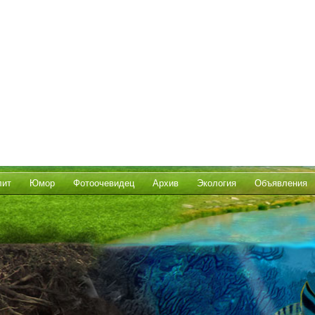
лит
Юмор
Фотоочевидец
Архив
Экология
Объявления