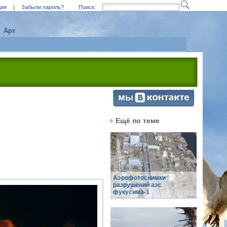
ция
|
Забыли пароль?
Поиск:
Арт
Ещё по теме
Аэрофотоснимки
разрушений аэс
фукусима-1