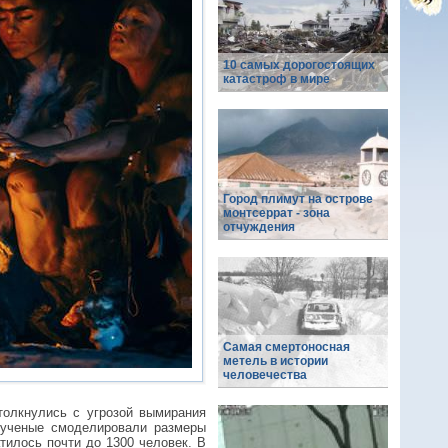
10 самых дорогостоящих
катастроф в мире
Город плимут на острове
монтсеррат - зона
отчуждения
Самая смертоносная
метель в истории
человечества
толкнулись с угрозой вымирания
 ученые смоделировали размеры
тилось почти до 1300 человек. В