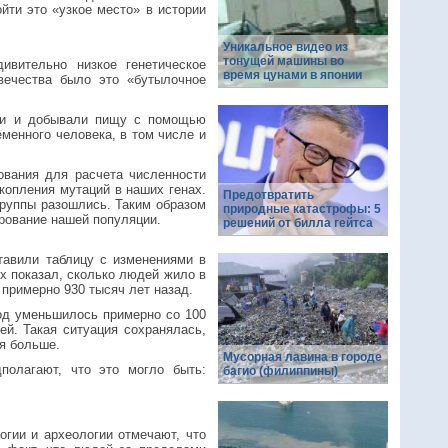
йти это «узкое место» в истории
Уникальное видео из
тонущей машины во
ивительно низкое генетическое
время цунами в японии
овечества было это «бутылочное
ли и добывали пищу с помощью
менного человека, в том числе и
ования для расчета численности
копления мутаций в наших генах.
Предотвратить
 группы разошлись. Таким образом
природные катастрофы: 5
рование нашей популяции.
решений от билла гейтса
тавили таблицу с изменениями в
х показал, сколько людей жило в
примерно 930 тысяч лет назад.
иод уменьшилось примерно со 100
ей. Такая ситуация сохранялась,
ся больше.
Мусорная лавина в городе
полагают, что это могло быть:
багио (филиппины)
гии и археологии отмечают, что