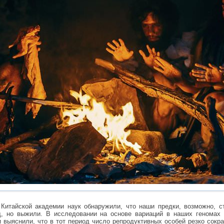
Китайской академии наук обнаружили, что наши предки, возможно, с
д, но выжили. В исследовании на основе вариаций в наших геномах
 выяснили, что в тот период число репродуктивных особей резко сокра