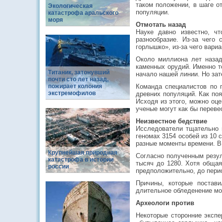
таком положении, в шаге о
Экологическая
популяции.
катастрофа аральского
моря
Отмотать назад
Науке давно известно, ч
разнообразие. Из-за чего
горлышко», из-за чего вариа
Около миллиона лет наза
каменных орудий. Именно т
Титаник, затонувший
начало нашей линии. Но зат
почти сто лет назад,
пожирает колония
Команда специалистов по 
экстремофилов
древних популяций. Как поя
Исходя из этого, можно оце
ученые могут как бы перев
Неизвестное бедствие
Исследователи тщательно и
геномах 3154 особей из 10
разные моменты времени. В 
Крупнейшая природная
Согласно полученным резул
катастрофа в истории
тысяч до 1280. Хотя общая
россии
предположительно, до перио
Причины, которые постав
длительное обледенение мо
Археологи против
Некоторые сторонние экспе