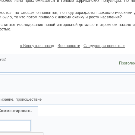
иболее явно прослеживается в геноме африканских популяций. Но н
.
месте», по словам оппонентов, не подтверждается археологическими 
 было, то что потом привело к новому скачку и росту населения?
считают исследование новой интересной деталью в огромном паззле и
остью.
« Вернуться назад
|
Все новости
|
Следующая новость »
762
Проголо
ирание
,
происшествие
Комментировать