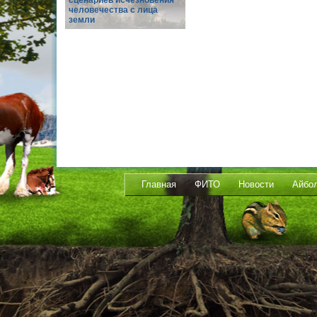
сценариев исчезновения
человечества с лица
земли
Главная
ФИТО
Новости
Айбо