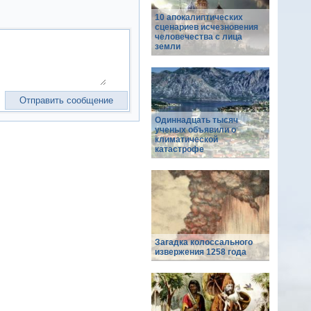
10 апокалиптических
сценариев исчезновения
человечества с лица
земли
Одиннадцать тысяч
ученых объявили о
климатической
катастрофе
Загадка колоссального
извержения 1258 года