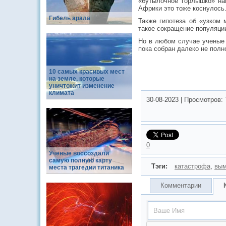
«бутылочное горлышко» на
Африки это тоже коснулось
Гибель арала
Также гипотеза об «узком 
такое сокращение популяции
Но в любом случае ученые 
пока собран далеко не полн
10 самых красивых мест
на земле, которые
уничтожит изменение
климата
30-08-2023
|
Просмотров:
0
Ученые воссоздали
самую полную карту
Тэги:
катастрофа
,
вым
места трагедии титаника
Комментарии