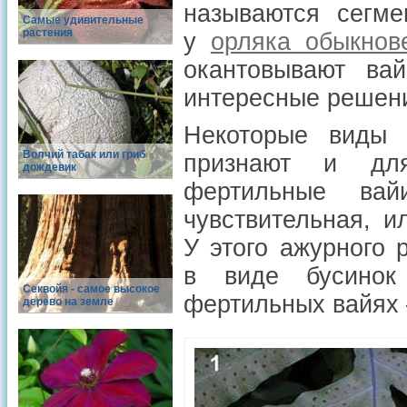
называются сегме
Самые удивительные
растения
у
орляка обыкнов
окантовывают ва
интересные решен
Некоторые виды 
Волчий табак или гриб
признают и для
дождевик
фертильные вай
чувствительная, и
У этого ажурного 
в виде бусинок
Cеквойя - самое высокое
фертильных вайя
дерево на земле