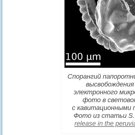
Спорангий папоротни
высвобождения 
электронного микро
фото в световом
с кавитационными п
Фото из статьи S. P
release in the peruv