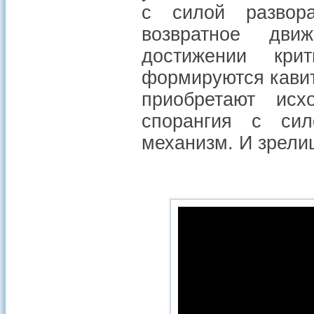
с силой развор
возвратное дви
достижении кри
формируются кавит
приобретают ис
спорангия с си
механизм. И зрели