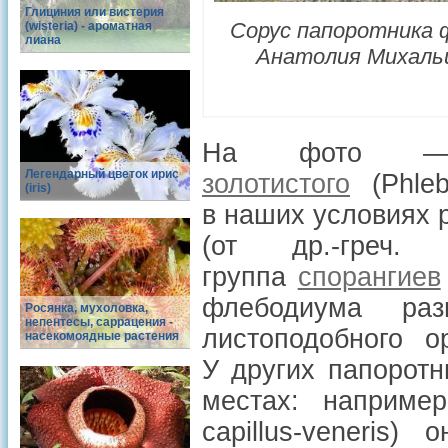
Глициния или вистерия
Сорус папоротника 
(wisteria) - ароматная
лиана
Анатолия Михаль
На фото
Легендарный цветок ирис
золотистого
(Phleb
(iris)
в наших условиях 
(от др.-греч
группа
спорангиев
флебодиума р
Росянка, мухоловка,
непентесы, саррацения -
листоподобного о
насекомоядные растения
У других папоротн
местах: наприм
capillus-veneris