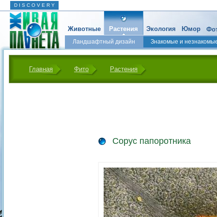
D I S C O V E R Y
Животные
Растения
Экология
Юмор
Фот
Ландшафтный дизайн
Знакомые и незнакомы
Главная
Фито
Растения
Сорус папоротника