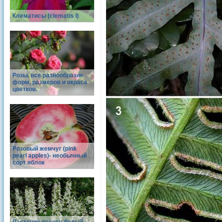
Клематисы (clematis l)
Розы. все разнообразие
форм, размеров и окраса
цветков.
Розовый жемчуг (pink
pearl apples)- необычный
сорт яблок