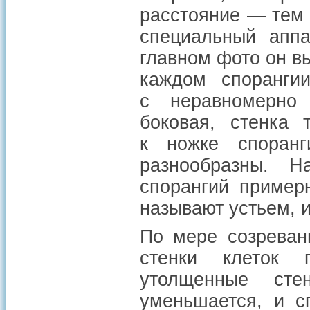
расстояние — тем 
специальный апп
главном фото он в
каждом спорангии
с неравномерно
боковая, стенка 
к ножке споранг
разнообразны. Н
спорангий примерн
называют устьем, 
По мере созреван
стенки клеток 
утолщенные сте
уменьшается, и с