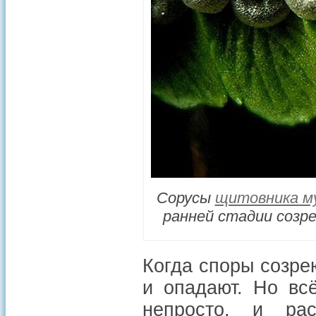
Сорусы
щитовника м
ранней стадии созре
Когда споры созре
и опадают. Но вс
непросто, и ра