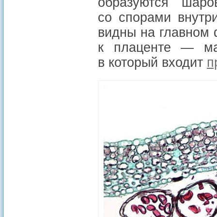
образуются шаро
со спорами внутр
видны на главном 
к плаценте — ма
в который входит
п