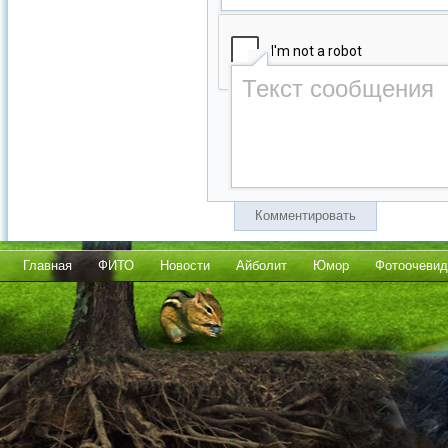
Комментировать
Главная
ФИТО
Новости
Айболит
Юмор
Фотоочевид