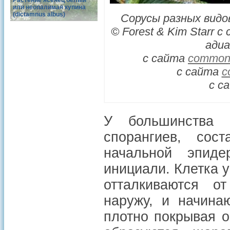
Растение ясенец белый
или неопалимая купина
(dictamnus albus)
Сорусы разных видо
© Forest & Kim Starr с
адиа
с сайта
commons
с сайта
c
с с
У большинства 
спорангиев, сос
начальной эпид
инициали. Клетка 
отталкиваются о
наружу, и начина
плотно покрывая 