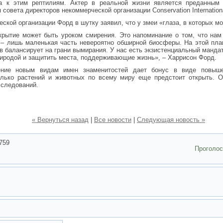
а к этим рептилиям. Актер в реальной жизни является преданным
совета директоров некоммерческой организации Conservation Internation
ской организации Форд в шутку заявил, что у змеи «глаза, в которых мо
ткрытие может быть уроком смирения. Это напоминание о том, что нам
 – лишь маленькая часть невероятно обширной биосферы. На этой пла
 балансирует на грани вымирания. У нас есть экзистенциальный мандат
иродой и защитить места, поддерживающие жизнь», – Харрисон Форд.
ение новым видам имен знаменитостей дает бонус в виде повыше
олько растений и животных по всему миру еще предстоит открыть. Он
сследований.
« Вернуться назад
|
Все новости
|
Следующая новость »
759
Проголо