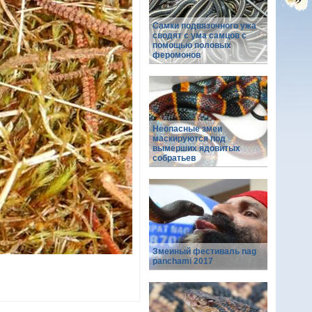
Самки подвязочного ужа
сводят с ума самцов с
помощью половых
феромонов
Неопасные змеи
маскируются под
вымерших ядовитых
собратьев
Змеиный фестиваль nag
panchami 2017