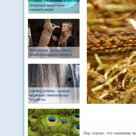
Опасные животные
чёрного моря
Животные, попавшие в
книгу рекордов гиннеса
Шайры (shire) - самые
крупные тяжеловозы
планеты
Лер сказал, что название ж