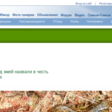
Вход на сайт
|
Регистра
Юмор
Фото галереи
Объявления
Форум
Видео
Самые-Самые
Грызуны
Пресмыкающиеся
Птицы
Рыбы
Насекомые
д змей назвали в честь
а