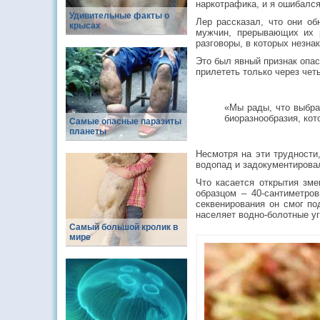
наркотрафика, и я ошибался
Удивительные факты о
Лер рассказал, что они о
крысах
мужчин, прерывающих их р
разговоры, в которых незн
Это был явный признак опас
прилететь только через чет
«Мы рады, что выбра
биоразнообразия, кот
Самые опасные паразиты
планеты
Несмотря на эти трудности
водопад и задокументирова
Что касается открытия зме
образцом – 40-сантиметро
секвенирования он смог под
населяет водно-болотные уг
Самый большой кролик в
мире