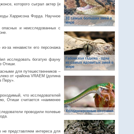
онсе, которого сыграл актер (и
ироды Харрисона Форда. Научное
10 самых больших змей в
мире
х опасных и неисследованных с
оне.
 из-за ненависти его персонажа
Габонская гадюка - одна
юбил исследовать богатую фауну
из самых ядовитых змей в
ке Отиши.
мире
пасными для путешественников –
алеко от «района VRAEM (долина
в Перу».
проходимый, что исследователей
ию, Отиши считается «наименее
Холоднокровные охотники
сследователи проводили полевые
ода.
ы не представляем интереса для