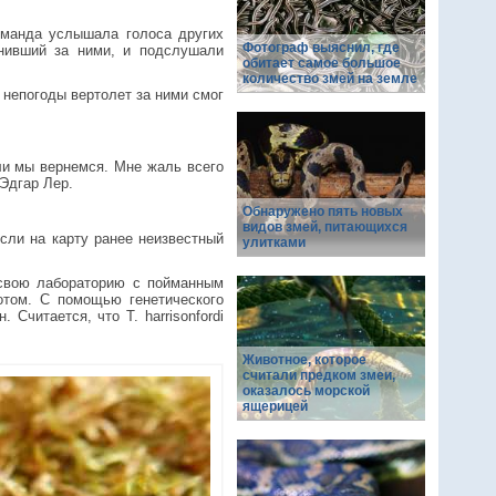
оманда услышала голоса других
Фотограф выяснил, где
нивший за ними, и подслушали
обитает самое большое
количество змей на земле
 непогоды вертолет за ними смог
ли мы вернемся. Мне жаль всего
 Эдгар Лер.
Обнаружено пять новых
видов змей, питающихся
сли на карту ранее неизвестный
улитками
в свою лабораторию с пойманным
отом. С помощью генетического
Считается, что T. harrisonfordi
Животное, которое
считали предком змеи,
оказалось морской
ящерицей