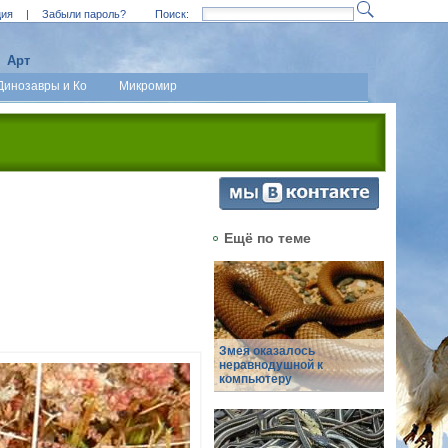
ция
|
Забыли пароль?
Поиск:
Арт
Динозавры и Ко
Микромир
Ещё по теме
Змея оказалось
неравнодушной к
компьютеру