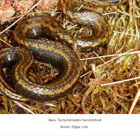
Змеи Tachymenoides harrisonfordi
Фото: Edgar Lehr