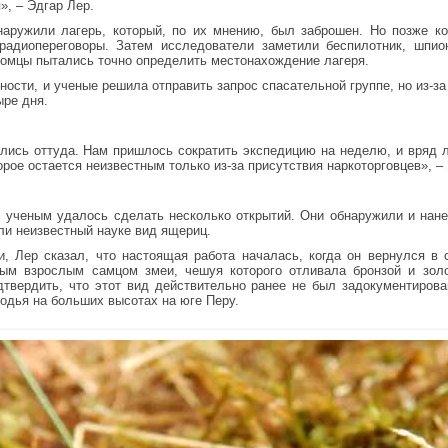
», – Эдгар Лер.
бнаружили лагерь, который, по их мнению, был заброшен. Но позже к
адиопереговоры. Затем исследователи заметили беспилотник, шпио
акомцы пытались точно определить местонахождение лагеря.
ности, и ученые решила отправить запрос спасательной группе, но из-за
ыре дня.
лись оттуда. Нам пришлось сократить экспедицию на неделю, и вряд 
орое остается неизвестным только из-за присутствия наркоторговцев», –
, ученым удалось сделать несколько открытий. Они обнаружили и нане
ли неизвестный науке вид ящериц.
и, Лер сказал, что настоящая работа началась, когда он вернулся 
вым взрослым самцом змеи, чешуя которого отливала бронзой и зол
твердить, что этот вид действительно ранее не был задокументирован. 
одья на больших высотах на юге Перу.