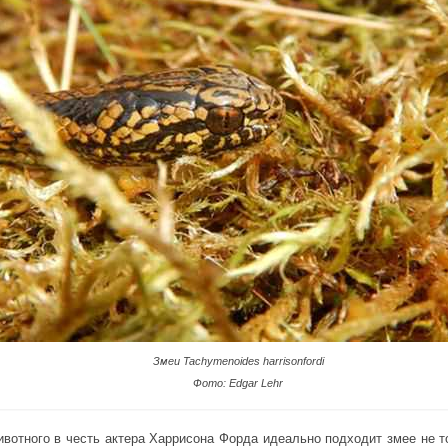
Змеи Tachymenoides harrisonfordi
Фото: Edgar Lehr
ивотного в честь актера Харрисона Форда идеально подходит змее не т