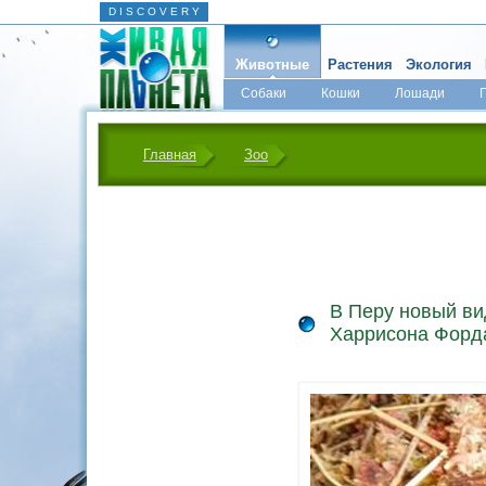
D I S C O V E R Y
Животные
Растения
Экология
Собаки
Кошки
Лошади
Главная
Зоо
В Перу новый ви
Харрисона Форд