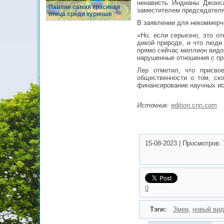
ненависть Индианы Джонс
Павлин самая красивая
заместителем председателя 
птица среди куриных
В заявлении для некоммерче
«Но, если серьезно, это о
дикой природе, и что люди
прямо сейчас миллион видов
нарушенные отношения с пр
Лер отметил, что присво
общественности о том, ск
финансирование научных и
Источник:
edition.cnn.com
15-08-2023
|
Просмотров:
0
Тэги:
Змеи
,
новый вид