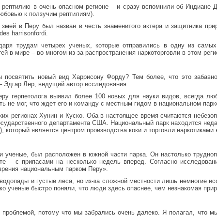
рептилию в очень опасном регионе – и сразу вспомнили об Индиане Дж
любовью к ползучим рептилиям).
змей в Перу был назван в честь знаменитого актера и защитника пр
s harrisonfordi.
даря трудам четырех ученых, которые отправились в одну из самы
тей в мире – во многом из-за распространения наркоторговли в этом реги
 посвятить новый вид Харрисону Форду? Тем более, что это забавно
– Эдгар Лер, ведущий автор исследования.
еру герпетолога выявил более 100 новых для науки видов, всегда л
ть не мог, что ждет его и команду с местным гидом в национальном пар
ких регионах Хунин и Куско. Оба в настоящее время считаются небезо
осударственного департамента США. Национальный парк находится нед
), который является центром производства коки и торговли наркотиками 
и ученые, был расположен в южной части парка. Он настолько трудно
ете – с припасами на несколько недель вперед. Согласно исследован
 зрения национальным парком Перу».
водопады и густые леса, но из-за сложной местности лишь немногие и
ко ученые быстро поняли, что люди здесь опаснее, чем незнакомая прир
т проблемой, потому что мы забрались очень далеко. Я полагал, что м