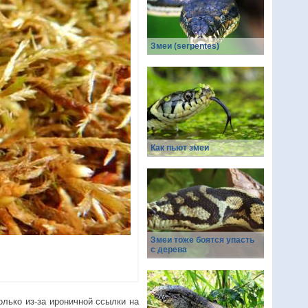
Змеи (serpentes)
Как пьют змеи
Змеи тоже боятся упасть
с дерева
олько из-за ироничной ссылки на