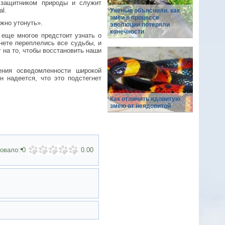
 защитником природы и служит
al.
Ученые объяснили, как
змеи в процессе
жно утонуть».
эволюции потеряли
конечности
 еще многое предстоит узнать о
нете переплелись все судьбы, и
 на то, чтобы восстановить наши
ния осведомленности широкой
 надеется, что это подстегнет
Как отличить ядовитую
змею от неядовитой
совало:
0
0.00