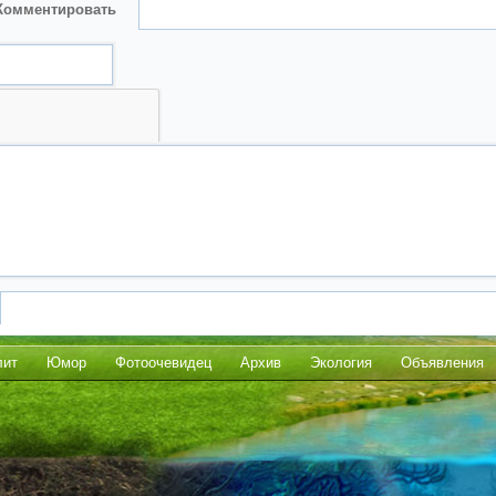
Комментировать
лит
Юмор
Фотоочевидец
Архив
Экология
Объявления