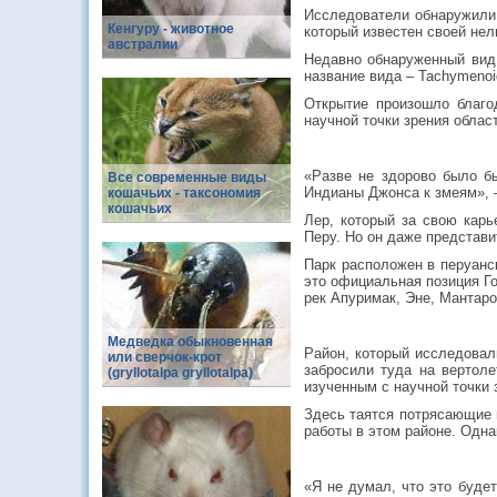
Исследователи обнаружили 
Кенгуру - животное
который известен своей не
австралии
Недавно обнаруженный вид 
название вида – Tachymenoide
Открытие произошло благо
научной точки зрения облас
«Разве не здорово было бы
Все современные виды
Индианы Джонса к змеям», 
кошачьих - таксономия
кошачьих
Лер, который за свою карь
Перу. Но он даже представи
Парк расположен в перуанс
это официальная позиция Г
рек Апуримак, Эне, Мантаро
Медведка обыкновенная
Район, который исследовал
или сверчок-крот
забросили туда на вертол
(gryllotalpa gryllotalpa)
изученным с научной точки
Здесь таятся потрясающие 
работы в этом районе. Одна
«Я не думал, что это буде