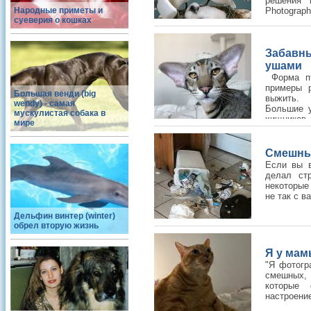
решения 
Народные приметы и
Photograph
суеверия о кошках
Забавн
ушами
Форма пт
примеры 
Большая венди (big
выжить.
wendy) - самая
Большие 
мускулистая собака в
хищников
мире
подобных
аксессуа!
Смешны
Если вы в
делал ст
некоторые
не так с 
Дельфин винтер (winter)
обрел вторую жизнь
Я у мам
"Я фотогр
смешных,
которые
настроени