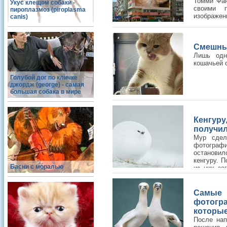
Томми Фан
Укус клещом собаки -
своими п
пироплазмоз (piroplasma
изображен
canis)
сцены с п
Смешны
Лишь одн
кошачьей 
Голубой дог по кличке
джордж (george) - самая
большая собака в мире
Кенгур
получил
Мур сдел
фотографи
остановил
кенгуру. 
Басни с моралью
из них за
несколько
Самые
фотогр
которые
После нап