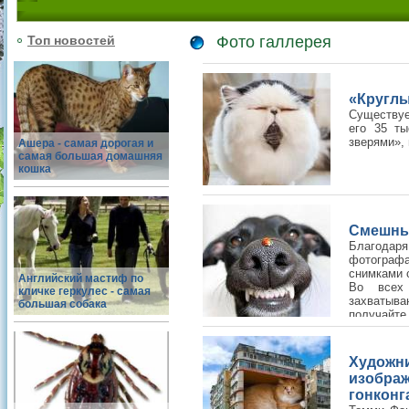
Топ новостей
Фото галлерея
«Кругл
Существуе
его 35 ты
зверями»,
Ашера - самая дорогая и
самая большая домашняя
кошка
Смешны
Благода
фотографа
снимками 
Английский мастиф по
Во всех 
кличке геркулес - самая
захватыва
большая собака
получайте
Худож
изобра
гонконг