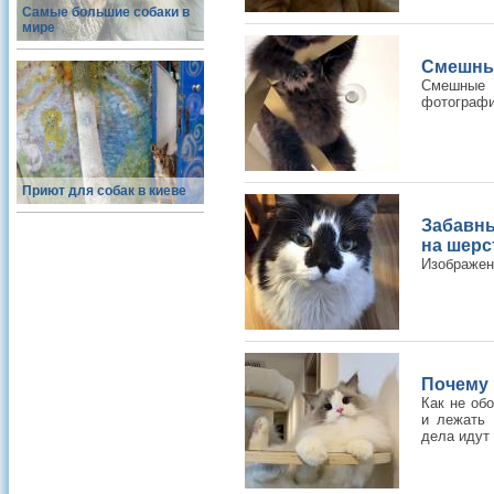
Самые большие собаки в
мире
Смешны
Смешные 
фотографи
Приют для собак в киеве
Забавн
на шерс
Изображен
Почему 
Как не об
и лежать 
дела идут