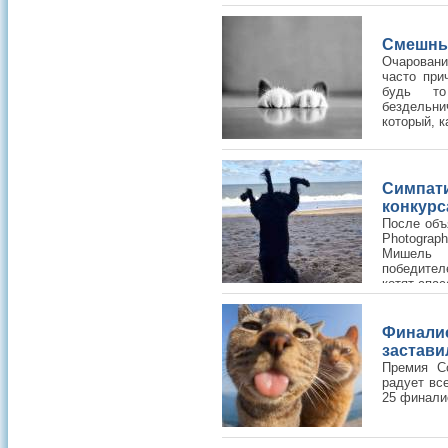
Смешны
Очаровани
часто при
будь то
бездельни
который, 
Симпа
конкурс
После объ
Photograp
Мишель 
победите
котят-спас
Финали
застави
Премия C
радует все
25 финалис