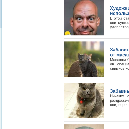
Художн
использ
В этой ст
они сущес
удовлетво
Забавн
от маса
Масаюки О
он специ
снимков ко
Забавны
Никаких 
раздражен
они, веро