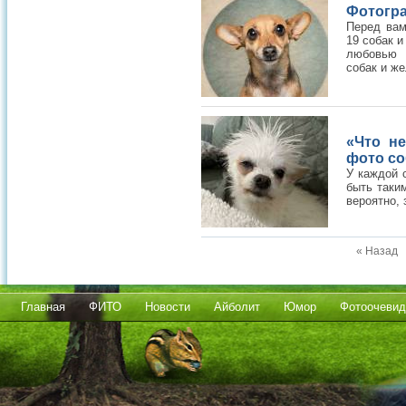
Фотогра
Перед вам
19 собак и
любовью 
собак и ж
«Что не
фото со
У каждой с
быть таки
вероятно, 
« Назад
Главная
ФИТО
Новости
Айболит
Юмор
Фотоочевид