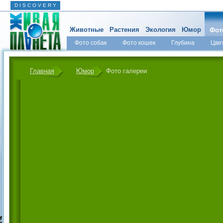
D I S C O V E R Y
Животные
Растения
Экология
Юмор
Фот
Фото собак
Фото кошек
Глубина
Цве
Главная
Юмор
Фото галереи