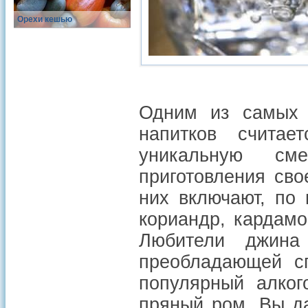
Орехи кешью
Одним из самых 
напитков считае
уникальную см
приготовления сво
них включают, по
кориандр, кардамо
Любители джина
преобладающей сп
популярный алког
пряный ром. Вы да