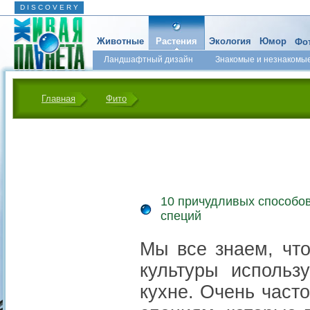
D I S C O V E R Y
Животные
Растения
Экология
Юмор
Фот
Ландшафтный дизайн
Знакомые и незнакомы
Главная
Фито
10 причудливых способо
специй
Мы все знаем, чт
культуры использ
кухне. Очень част