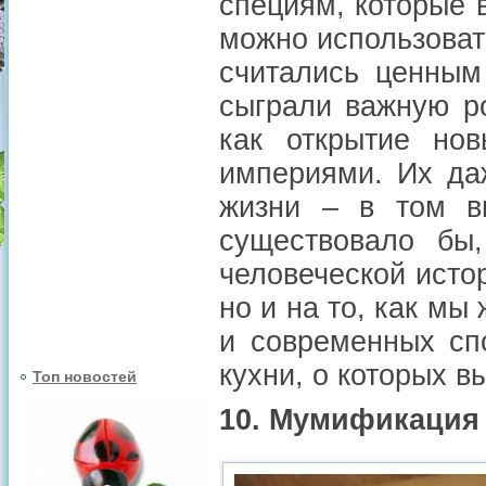
специям, которые в
можно использоват
считались ценным
сыграли важную ро
как открытие но
империями. Их да
жизни – в том в
существовало бы
человеческой истор
но и на то, как м
и современных сп
кухни, о которых в
Топ новостей
10. Мумификация