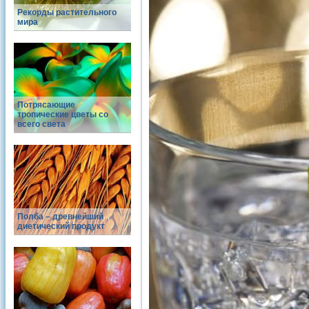
Рекорды растительного
мира
Потрясающие
тропические цветы со
всего света
Полба – древнейший
диетический продукт