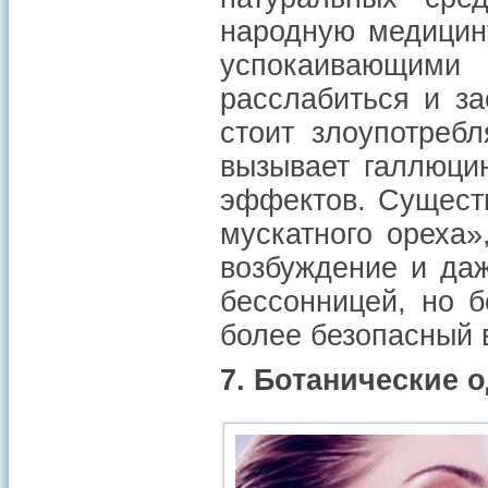
народную медицину
успокаивающим
расслабиться и з
стоит злоупотребл
вызывает галлюци
эффектов. Сущест
мускатного ореха
возбуждение и даж
бессонницей, но б
более безопасный 
7. Ботанические 