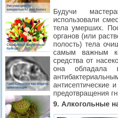
Рисунки цветов
акварелью от jean haines
Будучи мастер
использовали смес
тела умерших. По
органов (или раст
полость) тела оч
Съедобные фруктовые
букеты
самым важным ко
средства от насе
она обладала п
антибактериальн
антисептические и
Гриб-Слизевик как модель
цивилизации
предотвращения гн
9. Алкогольные н