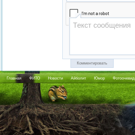
Комментировать
Главная
ФИТО
Новости
Айболит
Юмор
Фотоочевид