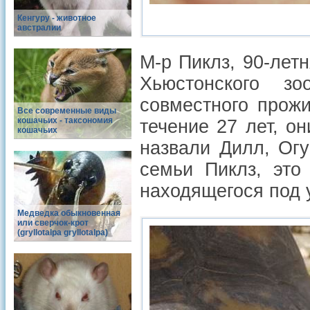
Кенгуру - животное
австралии
М-р Пиклз, 90-лет
Хьюстонского зо
совместного прожи
Все современные виды
кошачьих - таксономия
течение 27 лет, о
кошачьих
назвали Дилл, Ог
семьи Пиклз, это
находящегося под 
Медведка обыкновенная
или сверчок-крот
(gryllotalpa gryllotalpa)