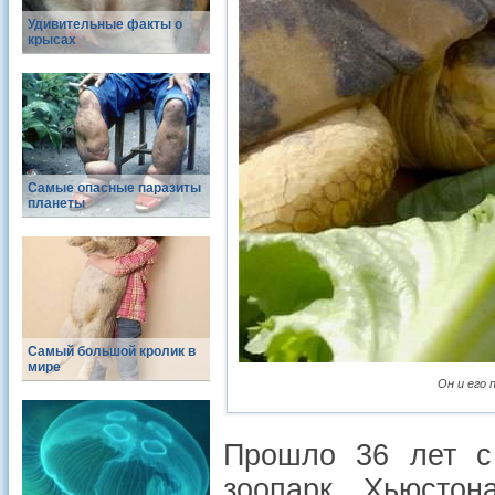
Удивительные факты о
крысах
Самые опасные паразиты
планеты
Самый большой кролик в
мире
Он и его
Прошло 36 лет с 
зоопарк Хьюсто