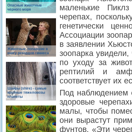
Опасные животные
маленькие Пиклз
чёрного моря
черепах, поскольк
генетически цен
Ассоциации зоопар
в заявлении Хьюсто
Животные, попавшие в
зоопарка увидели,
книгу рекордов гиннеса
по уходу за живо
рептилий и амф
соответствует их е
Шайры (shire) - самые
Под наблюдением с
крупные тяжеловозы
планеты
здоровые черепах
малы, чтобы помес
они вырастут прим
фунтов. «Эти чере