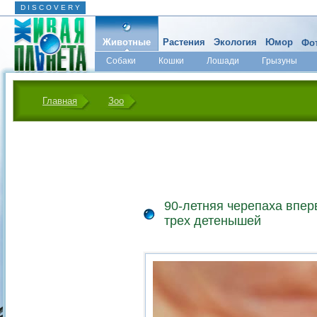
D I S C O V E R Y
Животные
Растения
Экология
Юмор
Фот
Собаки
Кошки
Лошади
Грызуны
Микромир
Главная
Зоо
90-летняя черепаха впер
трех детенышей