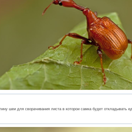
ину шеи для сворачивания листа в которои самка будет откладывать ед