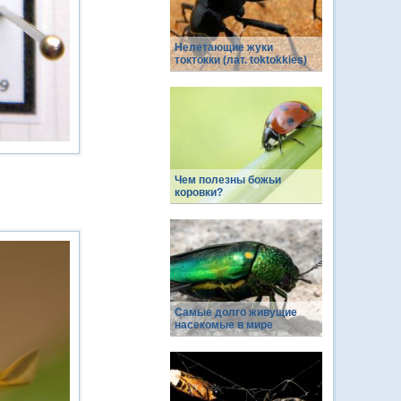
Нелетающие жуки
токтокки (лат. toktokkies)
Чем полезны божьи
коровки?
Самые долго живущие
насекомые в мире