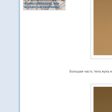
Фрины (amblypygi), или
бесхвостые скорпионы
Большая часть тела жука и