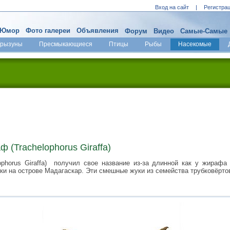
Вход на сайт
|
Регистра
Юмор
Фото галереи
Объявления
Форум
Видео
Самые-Самые
Грызуны
Пресмыкающиеся
Птицы
Рыбы
Насекомые
 (Trachelophorus Giraffa)
ophorus Giraffa) получил свое название из-за длинной как у жирафа
ки на острове Мадагаскар. Эти смешные жуки из семейства трубковёрто