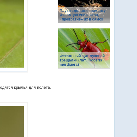
Пауки сделали приманку
из самцов светляков,
«превратив» их в самок
Фекальный щит луковой
трещалки (лат. lilioceris
merdigera)
одятся крылья для полета.