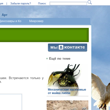
ция
|
Забыли пароль?
Поиск:
Арт
Динозавры и Ко
Микромир
Ещё по теме
 шеи. Встречаются только у
в.
Механические насекомые
от майка либби