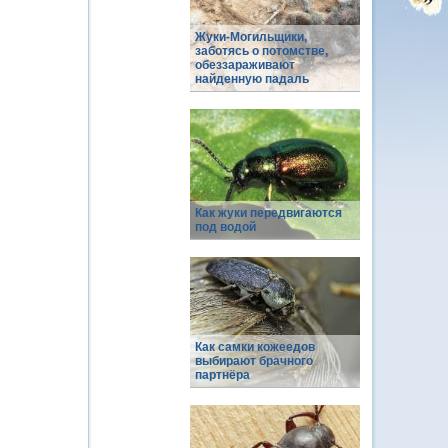
Жуки-Могильщики,
заботясь о потомстве,
обеззараживают
найденную падаль
Как жуки передвигаются
под водой
Как самки кожеедов
выбирают брачного
партнёра