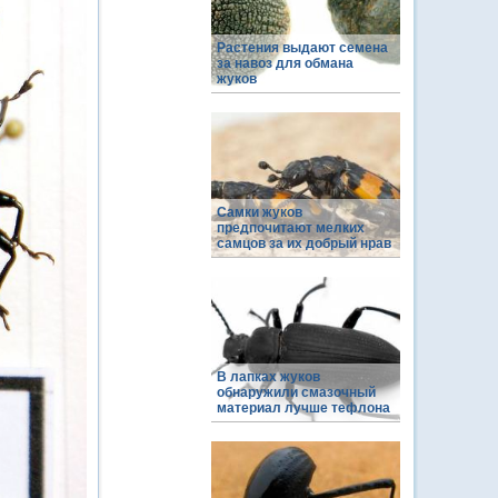
Растения выдают семена
за навоз для обмана
жуков
Самки жуков
предпочитают мелких
самцов за их добрый нрав
В лапках жуков
обнаружили смазочный
материал лучше тефлона