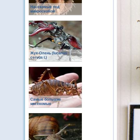
Насекомые под
микроскопом
Жук-Олень (lucanus
cervus l.)
Самые большие
насекомые