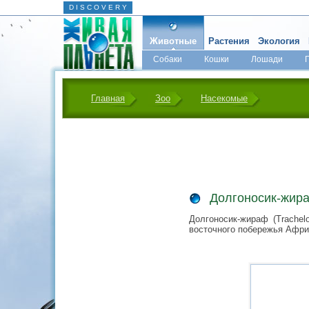
D I S C O V E R Y
Животные
Растения
Экология
Собаки
Кошки
Лошади
Главная
Зоо
Насекомые
Долгоносик-жираф
Долгоносик-жираф (Trachel
восточного побережья Афри