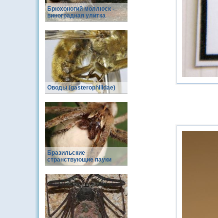
Брюхоногий моллюск -
виноградная улитка
Оводы (gasterophilidae)
Бразильские
странствующие пауки