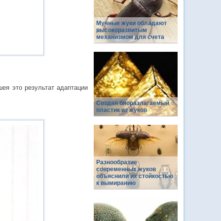
Мучные жуки обладают
высокоразвитым
механизмом для счета
ея это результат адаптации
Создан биоразлагаемый
пластик из жуков
Разнообразие
современных жуков
объяснили их стойкостью
к вымиранию