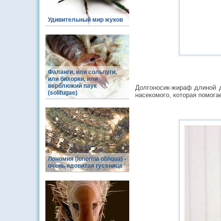
Удивительный мир жуков
Фаланги, или сольпуги,
или бихорки, или
верблюжий паук
Долгоносик-жираф длиной 
(solifugae)
насекомого, которая помога
Лономия (lonomia obliqua) -
очень ядовитая гусеница