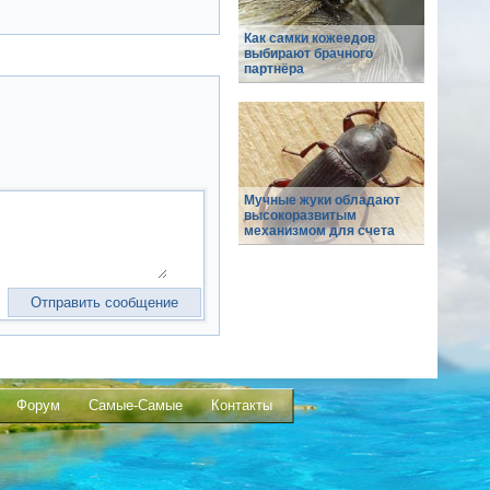
Как самки кожеедов
выбирают брачного
партнёра
Мучные жуки обладают
высокоразвитым
механизмом для счета
Форум
Самые-Самые
Контакты