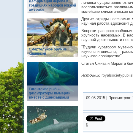
Деформация черепа в
личинки существенно отлич
традициях народов южной
воспользоваться различным
америки
малейшие климатические ко
Другие отряды насекомых м
научная работа вдохновит д
Вопреки распространённым
хрупкость насекомых. В на
научной деятельности посл
"Будучи куратором музейно
Смертельное оружие
изучены и описаны, – расс
хищников
научного сообщества".
Статья Смита и Маркота была
Источник:
royalsocietypublis
Гигантские рыбы-
фильтраторы вымерли
вместе с динозаврами
09-03-2015
|
Просмотров:
0