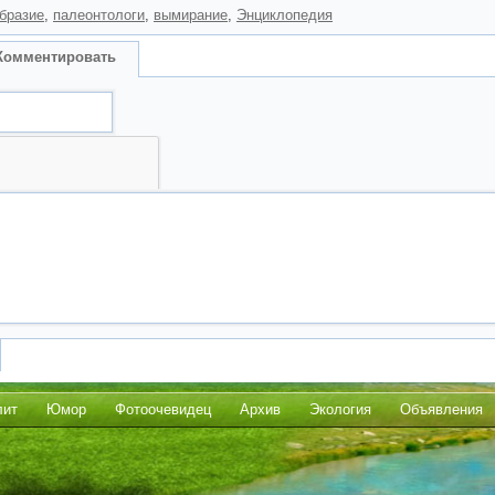
бразие
,
палеонтологи
,
вымирание
,
Энциклопедия
Комментировать
лит
Юмор
Фотоочевидец
Архив
Экология
Объявления