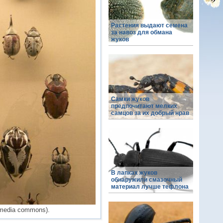
Растения выдают семена
за навоз для обмана
жуков
Самки жуков
предпочитают мелких
самцов за их добрый нрав
В лапках жуков
обнаружили смазочный
материал лучше тефлона
media commons).