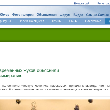
Вход на сайт
|
Регистра
Юмор
Фото галереи
Объявления
Форум
Видео
Самые-Самые
Грызуны
Пресмыкающиеся
Птицы
Рыбы
Насекомые
временных жуков объяснили
 вымиранию
 палеонтологическую летопись насекомых, пришли к выводу, что ны
но не с большим количеством постоянно появляющихся новых видов, а с