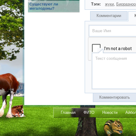
Тэги:
жуки
,
Биоразноо
Существуют ли
мегалодоны?
Комментарии
Комментировать
Главная
ФИТО
Новости
Айбо