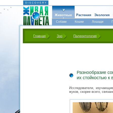
D I S C O V E R Y
Животные
Растения
Экология
Собаки
Кошки
Лошади
Главная
Зоо
Палеонтология
Разнообразие со
их стойкостью к
Исследователи, изучающие
жуков, скорее всего, связа