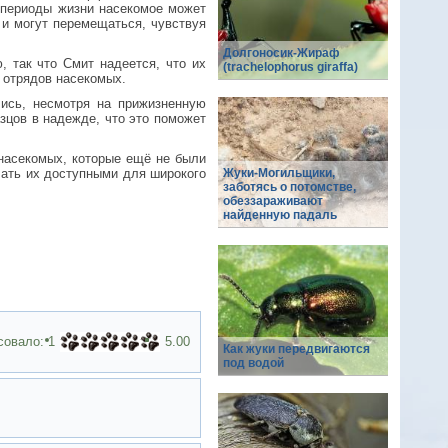
е периоды жизни насекомое может
 и могут перемещаться, чувствуя
Долгоносик-Жираф
, так что Смит надеется, что их
(trachelophorus giraffa)
 отрядов насекомых.
лись, несмотря на прижизненную
зцов в надежде, что это поможет
 насекомых, которые ещё не были
лать их доступными для широкого
Жуки-Могильщики,
заботясь о потомстве,
обеззараживают
найденную падаль
совало:
1
5.00
Как жуки передвигаются
под водой