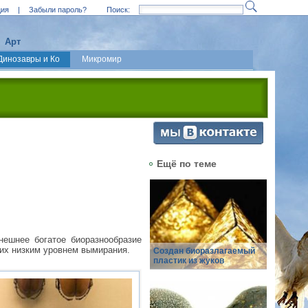
ция
|
Забыли пароль?
Поиск:
Арт
Динозавры и Ко
Микромир
Ещё по теме
нешнее богатое биоразнообразие
 их низким уровнем вымирания.
Создан биоразлагаемый
пластик из жуков