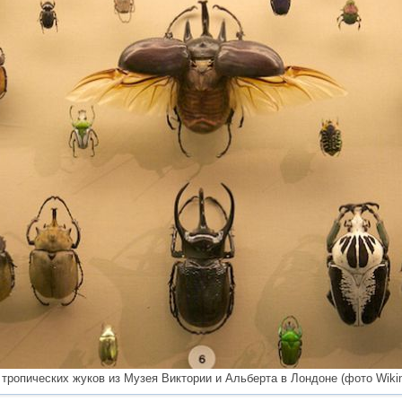
тропических жуков из Музея Виктории и Альберта в Лондоне (фото Wiki