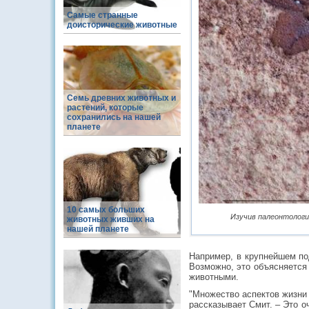
Самые странные
доисторические животные
Семь древних животных и
растений, которые
сохранились на нашей
планете
10 самых больших
Изучив палеонтологи
животных живших на
нашей планете
Например, в крупнейшем по
Возможно, это объясняется 
животными.
"Множество аспектов жизни
рассказывает Смит. – Это о