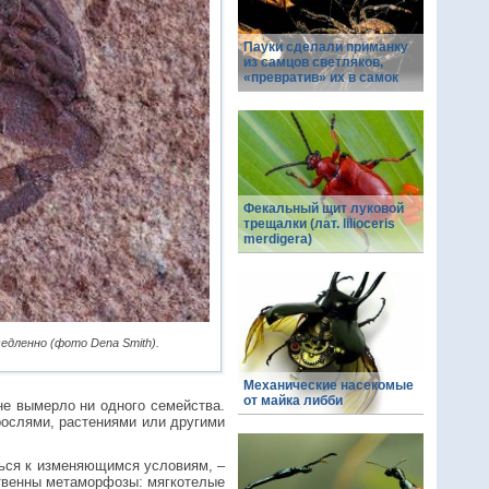
Пауки сделали приманку
из самцов светляков,
«превратив» их в самок
Фекальный щит луковой
трещалки (лат. lilioceris
merdigera)
едленно (фото Dena Smith).
Механические насекомые
от майка либби
не вымерло ни одного семейства.
рослями, растениями или другими
ься к изменяющимся условиям, –
тственны метаморфозы: мягкотелые