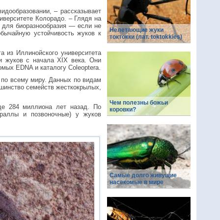
идообразовании, – рассказывает
иверситете Колорадо. – Глядя на
 для биоразнообразия — если не
Нелетающие жуки
бычайную устойчивость жуков к
токтокки (лат. toktokkies)
а из Иллинойского университета
и жуков с начала XIX века. Они
мых EDNA и каталогу Coleoptera.
 по всему миру. Данных по видам
ьшинство семейств жесткокрылых,
Чем полезны божьи
де 284 миллиона лет назад. По
коровки?
ораллы и позвоночные) у жуков
Самые долго живущие
насекомые в мире