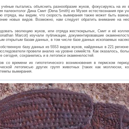
учёные пытались объяснить разнообразие жуков, фокусируясь на их в
я палеонтолог Дина Смит (Dena Smith) из Музея естествознания при ун
ю отряда, мы видим, что скорость вымирания также может быть важна
ние новых видов. Возможно, нам следует обратить внимание на нео
довать эволюцию жуков, или отряда жесткокрылых, Смит и её коллег
onathan Marcot) изучали публикации, документировавшие окаменелост
м открытым базам данных, в том числе базе данных ископаемых насеко
обственную базу данных из 5553 видов жуков, найденных в 221 регионе
исследователи провели анализ на уровне семейств. Как оказалось, бол
е сегодня, сохранились и в летописи окаменелостей.
ов со времени их гипотетического возникновения в пермском перио
ической летописью других групп животных (таких как моллюски, к
 темпы вымирания.