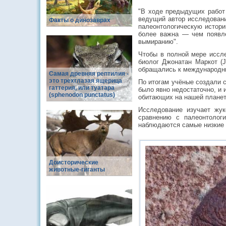
"В ходе предыдущих работ 
ведущий автор исследовани
Факты о динозаврах
палеонтологическую истори
более важна — чем появле
вымиранию".
Чтобы в полной мере иссле
биолог Джонатан Маркот (J
обращались к международны
Самая древняя рептилия -
это трехглазая ящерица
По итогам учёные создали с
гаттерия, или туатара
было явно недостаточно, и 
(sphenodon punctatus)
обитающих на нашей планет
Исследование изучает жук
сравнению с палеонтолог
наблюдаются самые низкие
Доисторические
животные-гиганты