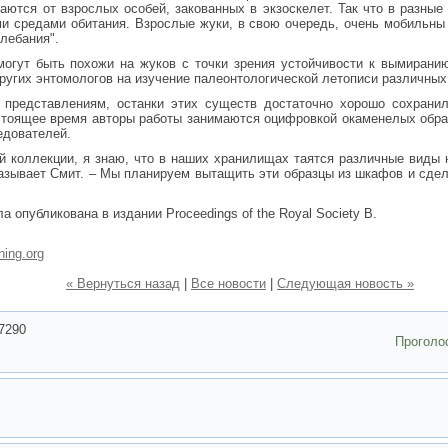
аются от взрослых особей, закованных в экзоскелет. Так что в разны
и средами обитания. Взрослые жуки, в свою очередь, очень мобильны
лебания".
огут быть похожи на жуков с точки зрения устойчивости к вымиранию
ругих энтомологов на изучение палеонтологической летописи различных
 представлениям, останки этих существ достаточно хорошо сохрани
стоящее время авторы работы занимаются оцифровкой окаменелых обра
едователей.
й коллекции, я знаю, что в наших хранилищах таятся различные виды
казывает Смит. – Мы планируем вытащить эти образцы из шкафов и сде
 опубликована в издании Proceedings of the Royal Society B.
hing.org
« Вернуться назад
|
Все новости
|
Следующая новость »
7290
Проголо