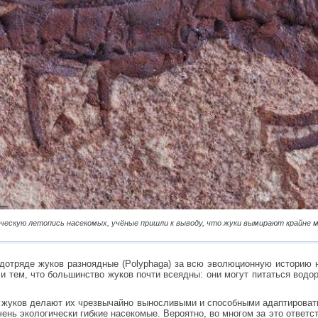
ческую летопись насекомых, учёные пришли к выводу, что жуки вымирают крайне м
дотряде жуков разноядные (Polyphaga) за всю эволюционную историю 
и тем, что большинство жуков почти всеядны: они могут питаться водо
 жуков делают их чрезвычайно выносливыми и способными адаптироват
чень экологически гибкие насекомые. Вероятно, во многом за это отве