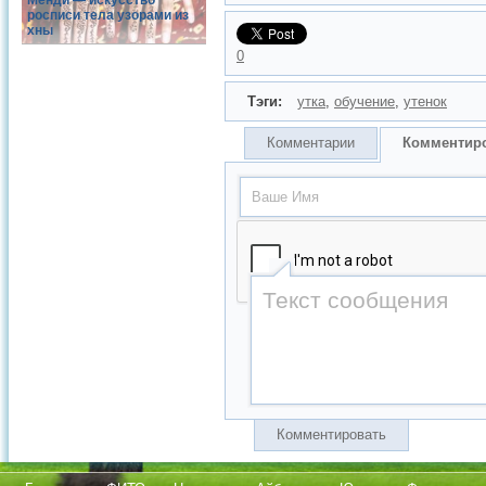
Менди — искусство
росписи тела узорами из
хны
0
Тэги:
утка
,
обучение
,
утенок
Комментарии
Комментир
Комментировать