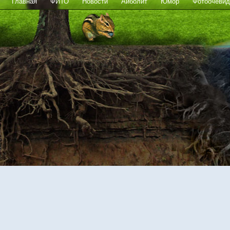
Главная
ФИТО
Новости
Айболит
Юмор
Фотоочевид