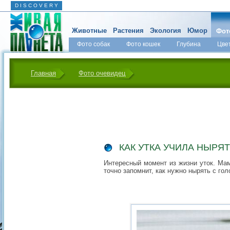
D I S C O V E R Y
Животные
Растения
Экология
Юмор
Фот
Фото собак
Фото кошек
Глубина
Цве
Главная
Фото очевидец
КАК УТКА УЧИЛА НЫРЯТ
Интересный момент из жизни уток. Мам
точно запомнит, как нужно нырять с гол