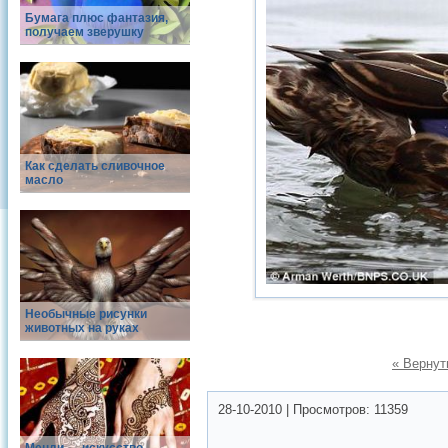
Бумага плюс фантазия,
получаем зверушку
Как сделать сливочное
масло
Необычные рисунки
животных на руках
« Вернут
28-10-2010
|
Просмотров:
11359