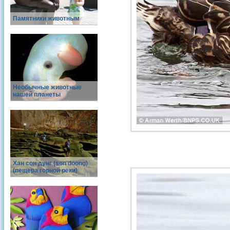
Памятники животным
Необычные животные
нашей планеты
Хан сон дунг (son doong)
(пещера горной реки)