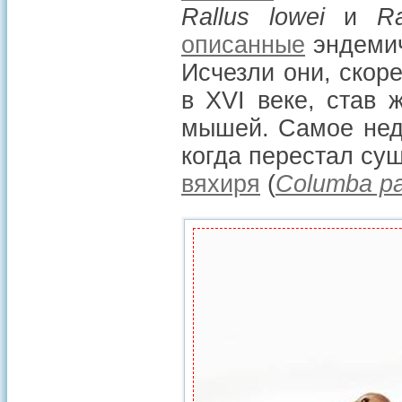
Rallus lowei
и
Ra
описанные
эндемич
Исчезли они, скор
в XVI веке, став 
мышей. Самое не
когда перестал су
вяхиря
(
Columba p