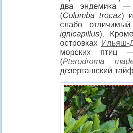
два эндемика —
(
Columba trocaz
) 
слабо отличимый
ignicapillus
). Кром
островках
Ильяш-
морских птиц —
(
Pterodroma made
дезерташский тайф