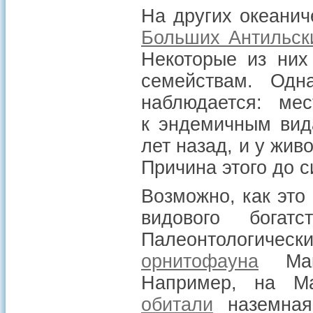
На других океанич
Больших Антильск
Некоторые из них
семействам. Одн
наблюдается: ме
к эндемичным вид
лет назад, и у жи
Причина этого до с
Возможно, как это
видового богат
Палеонтологическ
орнитофауна
Мака
Например, на М
обитали
наземна