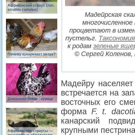
Африканский страус (лат.
struthio camelus)
Мадейрская ска
многочисленное
процветают в измен
пустельг.
Таксономи
к родам
зеленые яще
© Сергей Коленов,
Почему кукарекает петух?
Мадейру населяет
встречается на за
Домашняя птица - курица
восточных его см
форма
F. t. dacot
канарский подви
крупными пестрина
Африканские страусы —