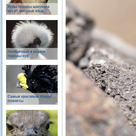
Куры породы араукана
несут цветные яйца
Необычные и редкие
породы кур
Самые красивые птицы
планеты