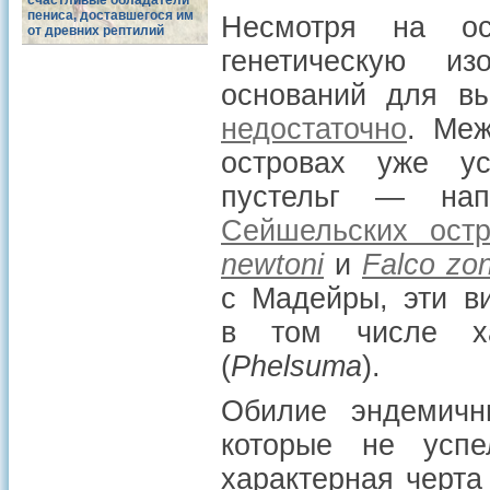
счастливые обладатели
пениса, доставшегося им
Несмотря на ос
от древних рептилий
генетическую из
оснований для вы
недостаточно
. Меж
островах уже у
пустельг — на
Сейшельских остр
newtoni
и
Falco zon
с Мадейры, эти в
в том числе х
(
Phelsuma
).
Обилие эндемичн
которые не усп
характерная черта