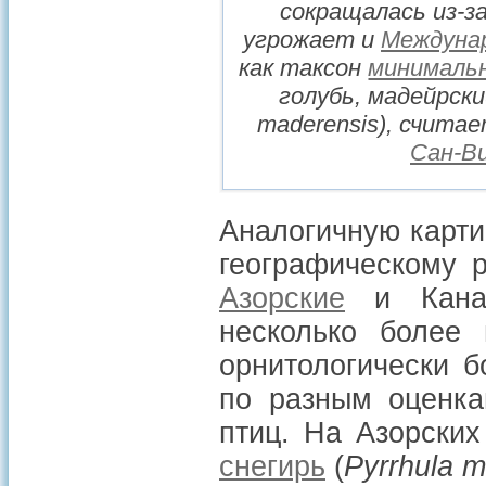
сокращалась из-за
угрожает и
Междунар
как таксон
минимальн
голубь, мадейрски
maderensis
), счита
Сан-В
Аналогичную карт
географическому 
Азорские
и Канар
несколько более
орнитологически 
по разным оценка
птиц. На Азорски
снегирь
(
Pyrrhula m