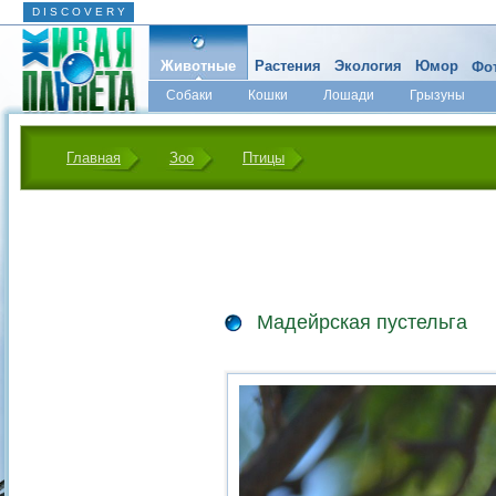
D I S C O V E R Y
Животные
Растения
Экология
Юмор
Фот
Собаки
Кошки
Лошади
Грызуны
Микромир
Главная
Зоо
Птицы
Мадейрская пустельга