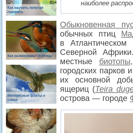
наиболее распр
Как научить попугая
говорить
Обыкновенная пус
обычных птиц
Ма
в Атлантическом
Северной Африк
Как размножаются птицы
местные
биотопы
городских парков и
их основной д
ящериц (
Teira duge
Интересные факты о
острова — городе
совах