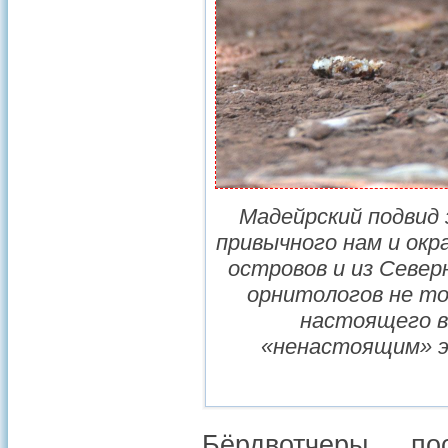
Мадейрский подвид 
привычного нам и окра
островов и из Севе
орнитологов не т
настоящего в
«ненастоящим» э
Бёрдвотчеры, п