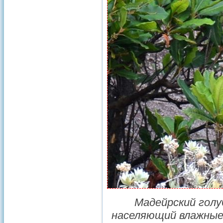
Мадейрский голу
населяющий влажны