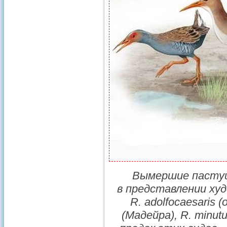
Вымершие пастуш
в представлении худ
R. adolfocaesaris
(
(Мадейра),
R. minut