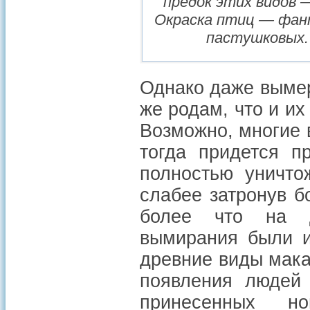
предок этих видов
Окраска птиц — фант
пастушковых. 
Однако даже вымер
же родам, что и и
Возможно, многие 
тогда придется п
полностью уничто
слабее затронув б
более что на д
вымирания были 
древние виды мака
появления людей 
принесенных н