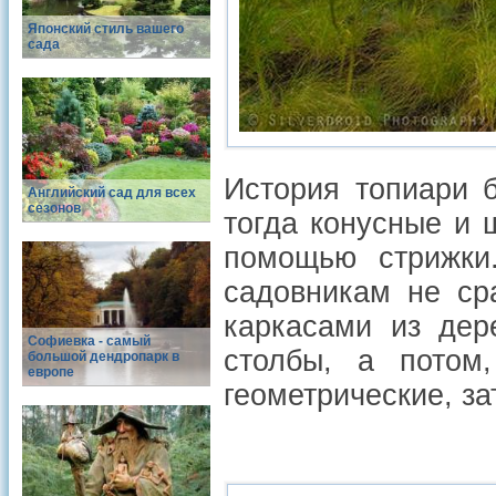
Японский стиль вашего
сада
История топиари 
Английский сад для всех
сезонов
тогда конусные и
помощью стрижки.
садовникам не ср
каркасами из дер
Софиевка - самый
столбы, а потом,
большой дендропарк в
европе
геометрические, з