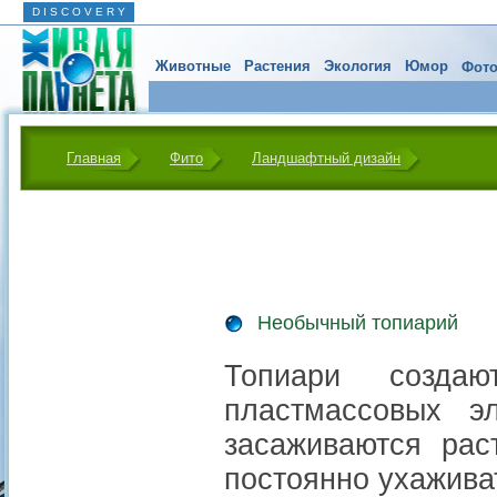
D I S C O V E R Y
Животные
Растения
Экология
Юмор
Фото
Главная
Фито
Ландшафтный дизайн
Необычный топиарий
Топиари созда
пластмассовых э
засаживаются рас
постоянно ухажива