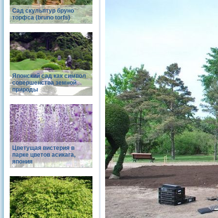
Сад скульптур бруно
торфса (bruno torfs)
Японский сад как символ
совершенства земной
природы
Цветущая вистерия в
парке цветов асикага,
япония