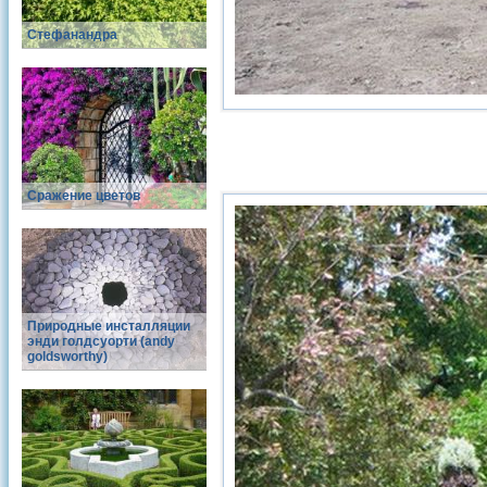
Стефанандра
Сражение цветов
Природные инсталляции
энди голдсуорти (andy
goldsworthy)