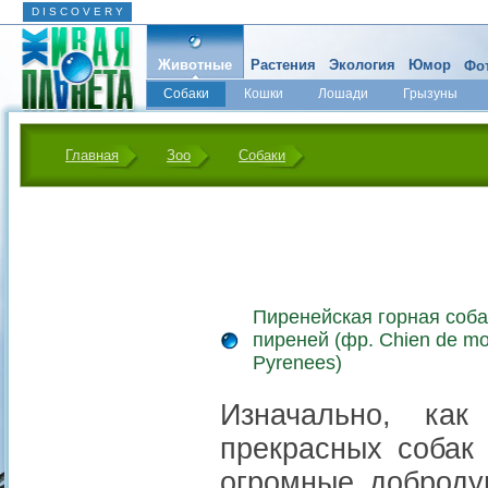
D I S C O V E R Y
Животные
Растения
Экология
Юмор
Фот
Собаки
Кошки
Лошади
Грызуны
Микромир
Главная
Зоо
Собаки
Пиренейская горная соба
пиреней (фр. Chien de m
Pyrenees)
Изначально, как
прекрасных собак
огромные доброду