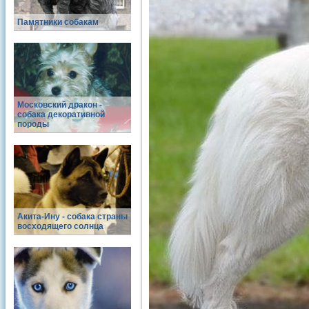
Памятники собакам
Московский дракон -
собака декоративной
породы
Акита-Ину - собака страны
восходящего солнца