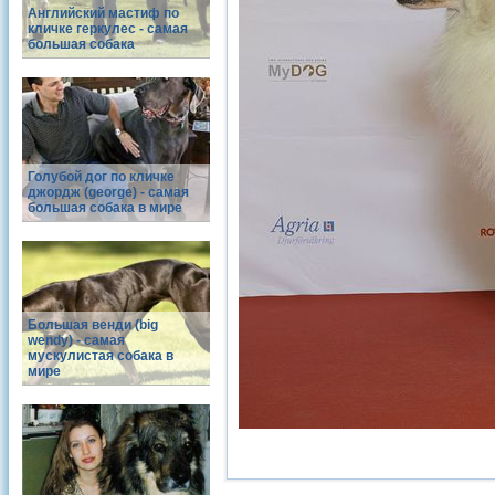
Английский мастиф по
кличке геркулес - самая
большая собака
Голубой дог по кличке
джордж (george) - самая
большая собака в мире
Большая венди (big
wendy) - самая
мускулистая собака в
мире