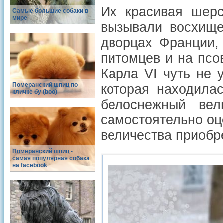
Их красивая шерс
Самые большие собаки в
мире
вызывали восхище
дворцах Франции,
питомцев и на псо
Карла VI чуть не 
Померанский шпиц по
которая находила
кличке бу (boo)
белоснежный вел
самостоятельно оц
величества приобр
Померанский шпиц -
cамая популярная собака
на facebook