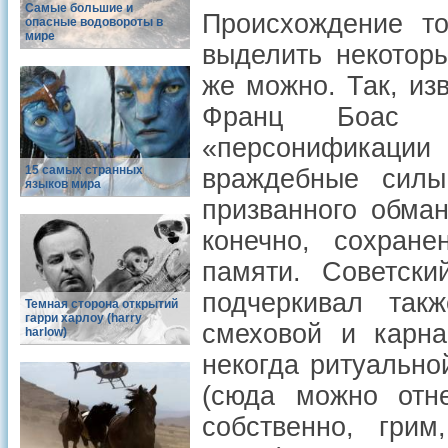
Самые большие и
Происхождение то
опасные водовороты в
мире
выделить некотор
же можно. Так, из
Франц Боас в
«персонификации
15 самых странных
враждебные силы
языков мира
призванного обма
конечно, сохране
памяти. Советск
подчеркивал так
Темная сторона открытий
гарри харлоу (harry
смеховой и карна
harlow)
некогда ритуально
(сюда можно отне
собственно, грим