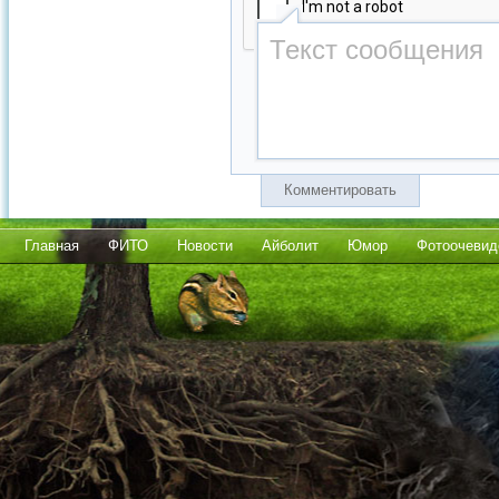
Комментировать
Главная
ФИТО
Новости
Айболит
Юмор
Фотоочевид