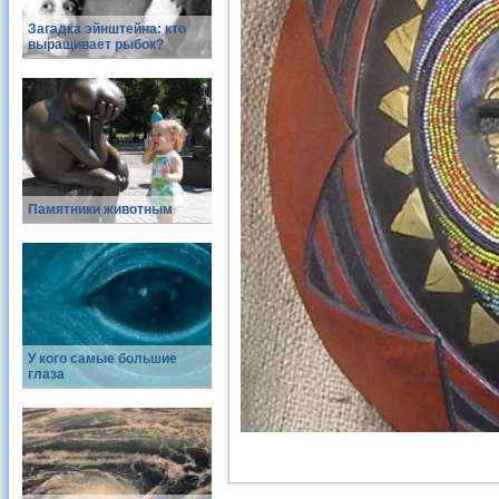
Загадка эйнштейна: кто
выращивает рыбок?
Памятники животным
У кого самые большие
глаза