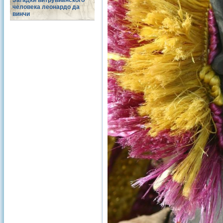
Загадки витрувианского
человека леонардо да
винчи