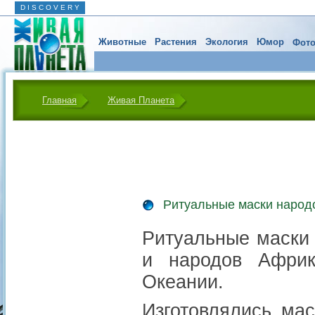
D I S C O V E R Y
Животные
Растения
Экология
Юмор
Фото
Главная
Живая Планета
Ритуальные маски народ
Ритуальные маски 
и народов Афри
Океании.
Изготовлялись ма