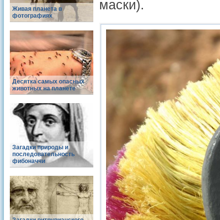
маски).
Живая планета в
фотографиях
Десятка самых опасных
животных на планете
Загадки природы и
последовательность
фибоначчи