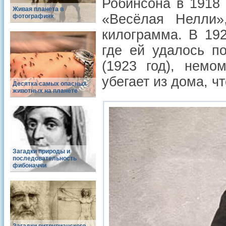
Робинсона в 1918 
Живая планета в
«Весёлая Нелли»
фотографиях
килограмма. В 19
где ей удалось п
(1923 год), немо
убегает из дома, ч
Десятка самых опасных
животных на планете
Загадки природы и
последовательность
фибоначчи