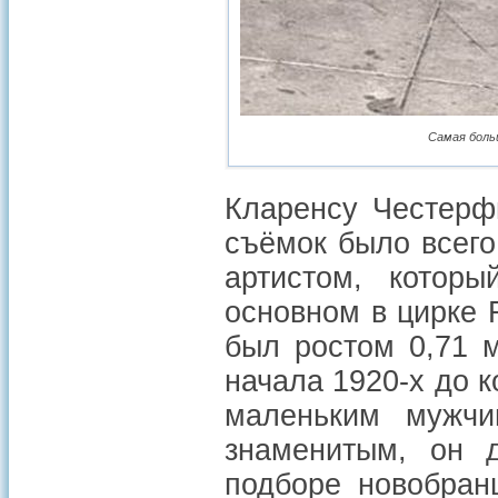
Самая боль
Кларенсу Честерф
съёмок было всего
артистом, котор
основном в цирке R
был ростом 0,71 
начала 1920-х до 
маленьким мужч
знаменитым, он 
подборе новобран