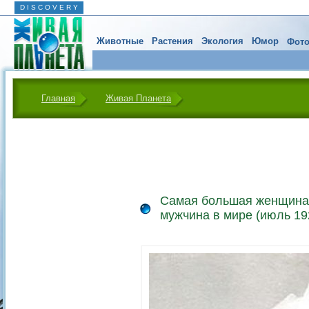
D I S C O V E R Y
Животные
Растения
Экология
Юмор
Фото
Главная
Живая Планета
Самая большая женщина
мужчина в мире (июль 19