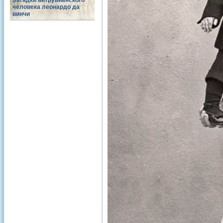
Загадки витрувианского
человека леонардо да
винчи