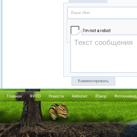
Комментировать
Главная
ФИТО
Новости
Айболит
Юмор
Фотоочевид