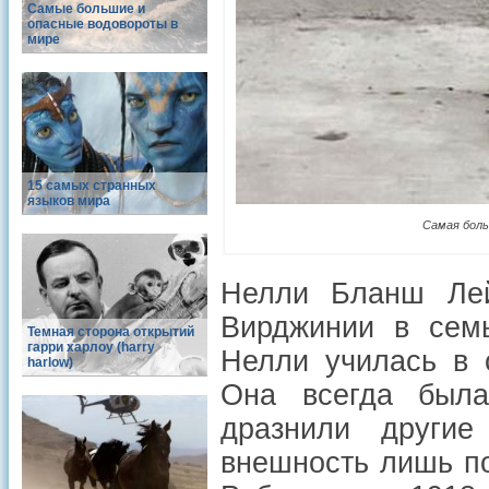
Самые большие и
опасные водовороты в
мире
15 самых странных
языков мира
Самая боль
Нелли Бланш Лей
Вирджинии в сем
Темная сторона открытий
гарри харлоу (harry
Нелли училась в 
harlow)
Она всегда была
дразнили други
внешность лишь по