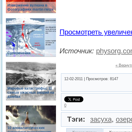
Извержение вулкана в
фотографиях martin rietze
Просмотреть увеличе
Источник:
physorg.c
Суперячейки
« Вернут
12-02-2011
|
Просмотров:
8147
Мировые катастрофы: 11
самых ужасных аварий на
дамбах
0
Тэги:
засуха
,
озер
10 апокалиптических