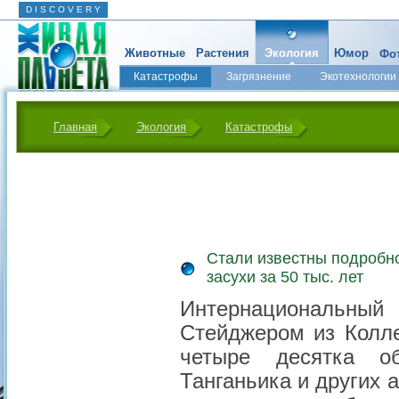
D I S C O V E R Y
Животные
Растения
Экология
Юмор
Фот
Катастрофы
Загрязнение
Экотехнологии
Главная
Экология
Катастрофы
Стали известны подробн
засухи за 50 тыс. лет
Интернациональный
Стейджером из Колл
четыре десятка о
Танганьика и других 