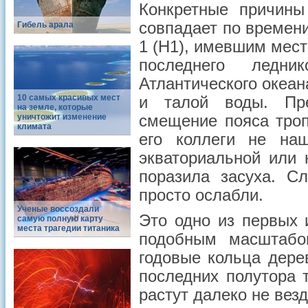
Конкретные причины
совпадает по времени
Гибель арала
1 (H1), имевшим мест
последнего ледн
Атлантического океан
10 самых красивых мест
и талой воды. Пр
на земле, которые
уничтожит изменение
смещение пояса троп
климата
его коллеги не на
экваториальной или 
поразила засуха. С
просто ослабли.
Ученые воссоздали
Это одно из первых 
самую полную карту
места трагедии титаника
подобным масштабо
годовые кольца дере
последних полутора 
растут далеко не везд