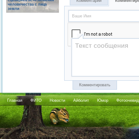
сценариев исчезновения
Комментарии
Комментир
человечества с лица
земли
Комментировать
Главная
ФИТО
Новости
Айболит
Юмор
Фотоочевид