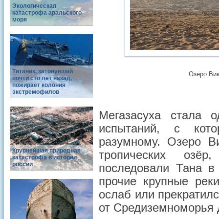
Экологическая
катастрофа аральского
моря
Титаник, затонувший
Озеро Вик
почти сто лет назад,
пожирает колония
экстремофилов
Мегазасуха стала 
испытаний, с кото
разумному. Озеро В
Крупнейшая природная
тропических озёр
катастрофа в истории
россии
последовали Тана в
прочие крупные рек
ослаб или прекратил
от Средиземноморья 