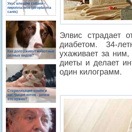
Укус клещом собаки -
пироплазмоз (piroplasma
canis)
Элвис страдает о
диабетом. 34-ле
Как долго живут животные
ухаживает за ним,
разных видов?
диеты и делает ин
один килограмм.
Стерилизация кошек и
кастрация котов - зачем
это нужно?