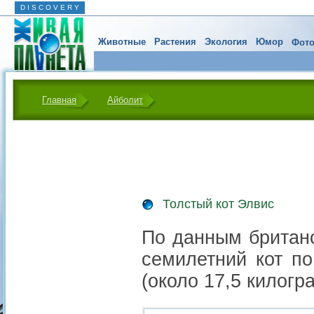
D I S C O V E R Y
Животные
Растения
Экология
Юмор
Фото
Главная
Айболит
Толстый кот Элвис
По данным британс
семилетний кот по
(около 17,5 килогр