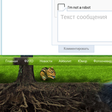
Комментировать
Главная
ФИТО
Новости
Айболит
Юмор
Фотоочевид