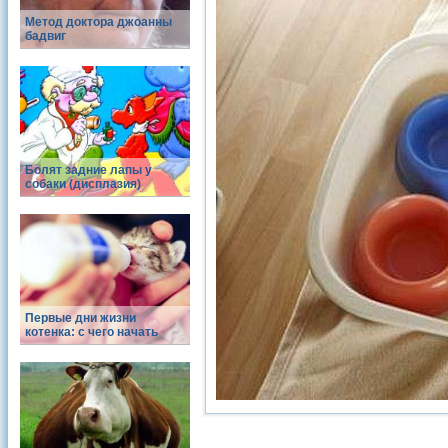
Метод доктора джоанны
бадвиг
Болят задние лапы у
собаки (дисплазия)
Первые дни жизни
котенка: с чего начать