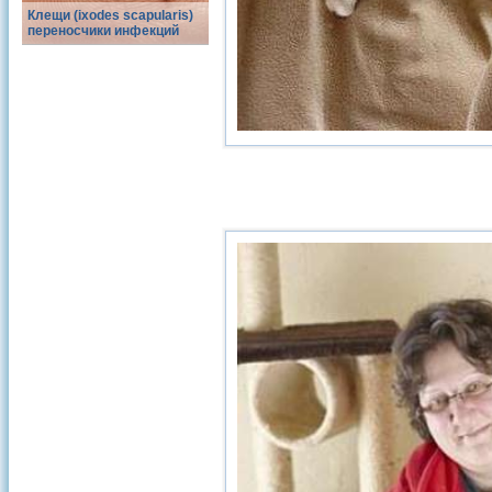
Клещи (ixodes scapularis)
переносчики инфекций