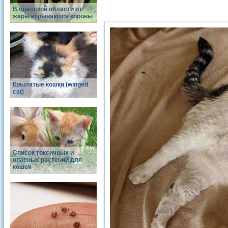
В одесской области от
жары взрываются коровы
Крылатые кошки (winged
cat)
Список токсичных и
опасных растений для
кошек