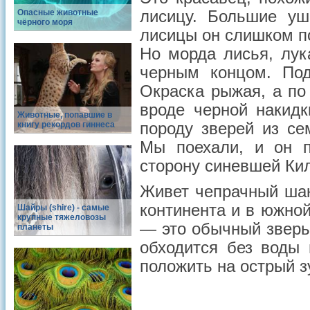
Опасные животные
лисицу. Большие уш
чёрного моря
лисицы он слишком п
Но морда лисья, лук
черным концом. Под
Окраска рыжая, а по 
вроде черной накид
Животные, попавшие в
книгу рекордов гиннеса
породу зверей из се
Мы поехали, и он п
сторону синевшей Ки
Живет чепрачный шак
континента и в южной
Шайры (shire) - самые
крупные тяжеловозы
— это обычный зверь
планеты
обходится без воды 
положить на острый з