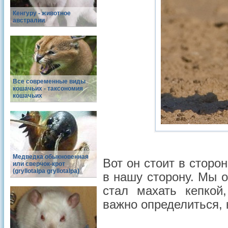
Кенгуру - животное
австралии
Все современные виды
кошачьих - таксономия
кошачьих
Медведка обыкновенная
Вот он стоит в сторо
или сверчок-крот
(gryllotalpa gryllotalpa)
в нашу сторону. Мы о
стал махать кепкой
важно определиться, 