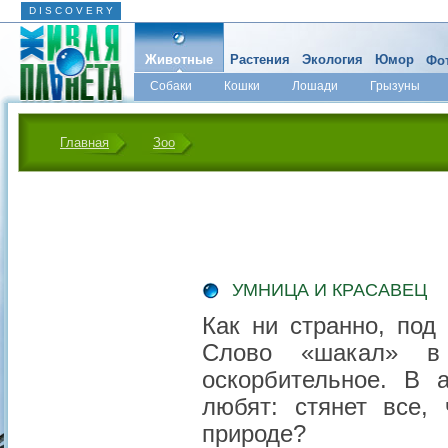
D I S C O V E R Y
Животные
Растения
Экология
Юмор
Фот
Собаки
Кошки
Лошади
Грызуны
Микромир
Главная
Зоо
УМНИЦА И КРАСАВЕЦ
Как ни странно, под
Слово «шакал» в 
оскорбительное. В 
любят: стянет все,
природе?