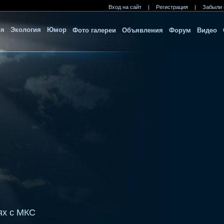
Вход на сайт
|
Регистрация
|
Забыли 
ия
Экология
Юмор
Фото галереи
Объявления
Форум
Видео
ях с МКС