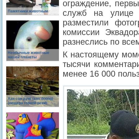
ограждение, перв
служб на улице 
Памятники животным
разместили фотог
комиссии Эквадор
разнеслись по все
К настоящему моме
Необычные животные
нашей планеты
тысячи комментари
менее 16 000 поль
Хан сон дунг (son doong)
(пещера горной реки)