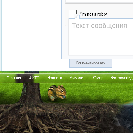
Комментировать
Главная
ФИТО
Новости
Айболит
Юмор
Фотоочевид