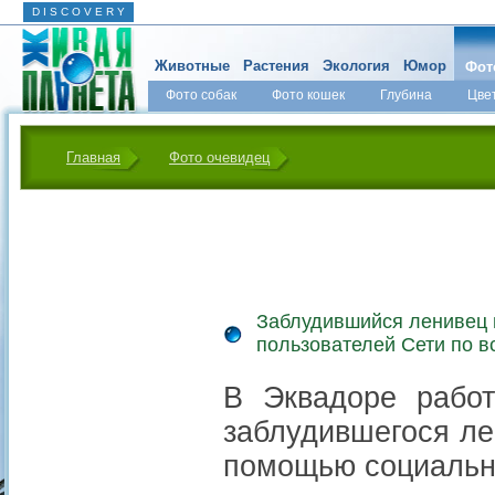
D I S C O V E R Y
Животные
Растения
Экология
Юмор
Фот
Фото собак
Фото кошек
Глубина
Цве
Главная
Фото очевидец
Заблудившийся ленивец 
пользователей Сети по в
В Эквадоре работ
заблудившегося ле
помощью социальны