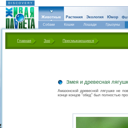
D I S C O V E R Y
Животные
Растения
Экология
Юмор
Фот
Собаки
Кошки
Лошади
Грызуны
Микромир
Главная
Зоо
Пресмыкающиеся
Змея и древесная лягуш
Амазонской древесной лягушке не пов
конце концов "обед" был полностью про