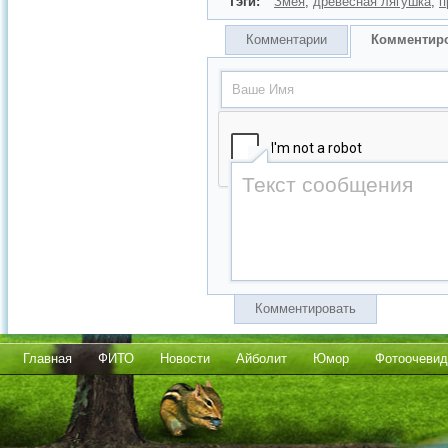
Тэги:
Змея
,
древесная лягушка
,
п
Комментарии
Комментир
Комментировать
Главная
ФИТО
Новости
Айболит
Юмор
Фотоочевид