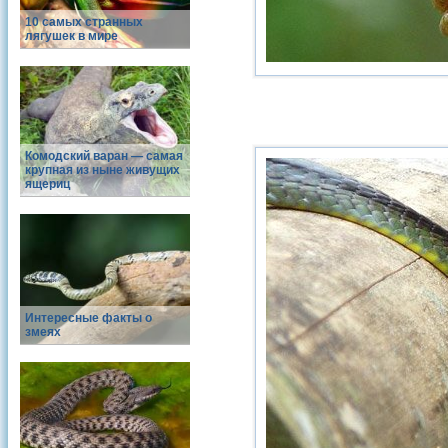
10 самых странных
лягушек в мире
Комодский варан — самая
крупная из ныне живущих
ящериц
Интересные факты о
змеях