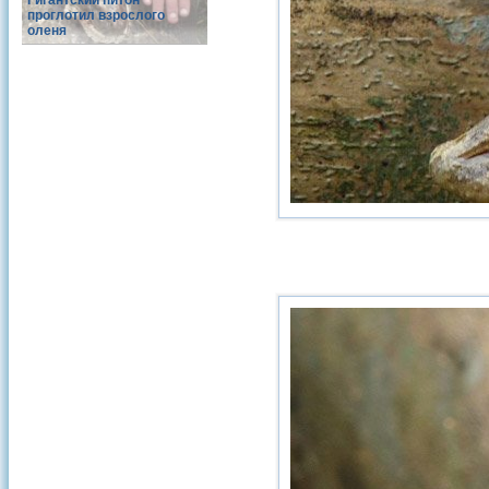
Гигантский питон
проглотил взрослого
оленя