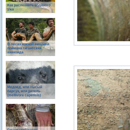
Как распознать водяного
ужа
В лесах южной америки
поймана гигантская
анаконда
Медоед, или лысый
барсук, или ратель
(mellivora capensis)