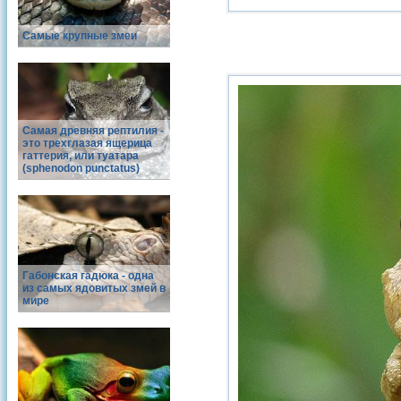
Самые крупные змеи
Самая древняя рептилия -
это трехглазая ящерица
гаттерия, или туатара
(sphenodon punctatus)
Габонская гадюка - одна
из самых ядовитых змей в
мире