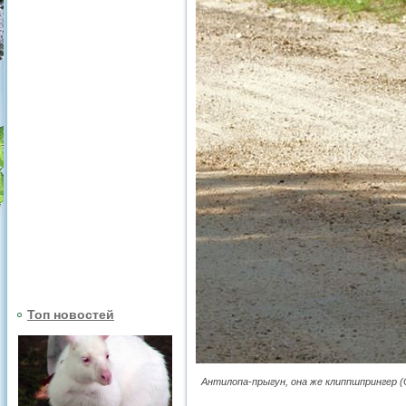
Топ новостей
Антилопа-прыгун, она же клиппшпрингер (O