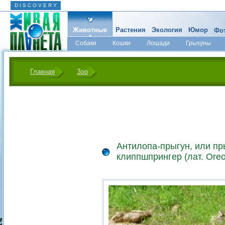
D I S C O V E R Y
Животные
Растения
Экология
Юмор
Фот
Собаки
Кошки
Лошади
Грызуны
Микромир
Главная
Зоо
Антилопа-прыгун, или пр
клиппшпрингер (лат. Oreo