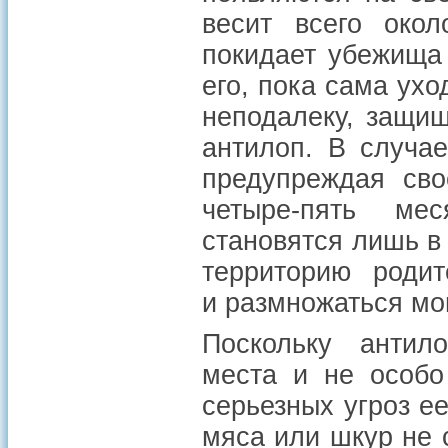
весит всего око
покидает убежища 
его, пока сама ухо
неподалеку, защи
антилоп. В случае
предупреждая сво
четыре-пять ме
становятся лишь в 
территорию роди
и размножаться мог
Поскольку антило
места и не особо
серьезных угроз е
мяса или шкур не 