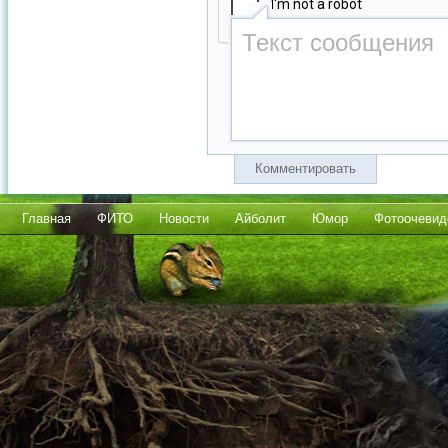
Комментировать
Главная
ФИТО
Новости
Айболит
Юмор
Фотоочевид