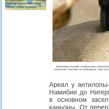
Павлин самая красивая
птица среди куриных
Благодаря такому необычному строению
«пуантах» быстро не побегаешь, так чт
Ареал у антилопы
Намибии до Нигери
в основном засел
каньоны. От переп