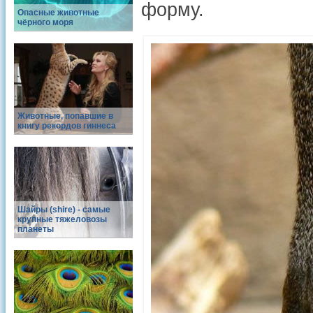
форму.
Опасные животные
чёрного моря
Животные, попавшие в
книгу рекордов гиннеса
Шайры (shire) - самые
крупные тяжеловозы
планеты