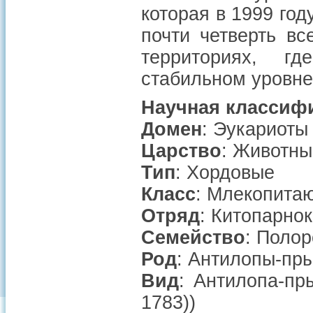
которая в 1999 год
почти четверть в
территориях, г
стабильном уровне
Научная классиф
Домен
: Эукариоты
Царство
: Животны
Тип
: Хордовые
Класс
: Млекопита
Отряд
: Китопарно
Семейство
: Полор
Род
: Антилопы-пры
Вид
: Антилопа-пры
1783))