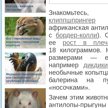
Кенгуру - животное
австралии
Знакомьтес
клиппшпрингер
(O
африканская антил
с
бордер-колли
). 
Все современные виды
ее
рост в плеч
кошачьих - таксономия
кошачьих
18 килограммов. 
размерами — е
например
дикдики
необычные копытца
Медведка обыкновенная
или сверчок-крот
балерина на п
(gryllotalpa gryllotalpa)
«носочками».
Зачем этим животн
антилопы-прыгун