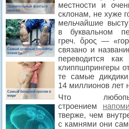
местности и очен
Удивительные факты о
крысах
склонам, не хуже 
мельчайшие высту
в буквальном пе
греч. ὄρος — «го
связано и назван
Самые опасные паразиты
планеты
переводится как
клиппшпрингеры о
те самые дикдик
14 миллионов лет 
Самый большой кролик в
Что любопы
мире
строением
напом
тверже, чем внутре
с камнями они сам