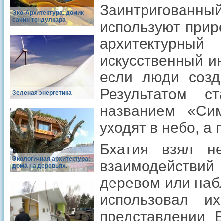
Заинтригованн
Эко-Архитектура. домик
сачин тендулкара
используют прир
архитектурны
искусственный ин
если люди созд
Результатом с
Зеленая энергетика
названием «Сим
уходят в небо, а
Бхатия взял н
Экологичная архитектура:
взаимодействий
дома на деревьях.
деревом или наб
использовал и
представлении Б