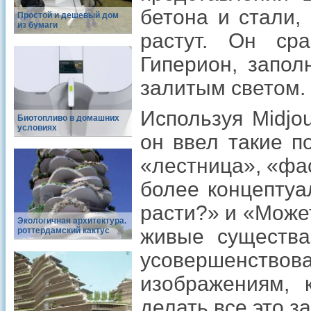
бетона и стали,
Простой и дешевый дом
из бумаги
растут. Он ср
Гиперион, запо
залитым светом.
Используя Midjo
Биотопливо в домашних
условиях
он ввел такие по
«лестница», «фа
более концептуа
расти?» и «Может
Экологичная архитектура.
живые существа
роттердамский кактус
усовершенств
изображениям, 
делать все это з