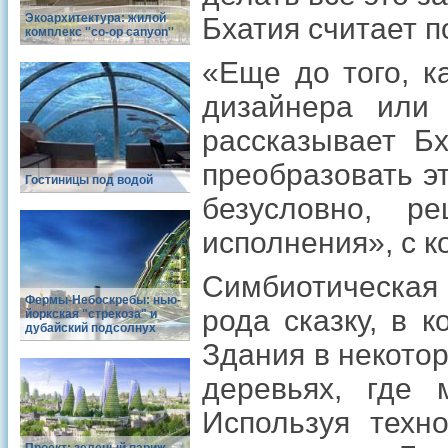
Экоархитектура: жилой
Бхатия считает 
комплекс ''co-op canyon''
«Еще до того, к
дизайнера или
рассказывает 
преобразовать э
Гостиницы под водой
безусловно, 
исполнения», с к
Симбиотическая 
Фермы-Небоскребы: нью-
рода сказку, в 
йоркская "стрекоза" и
дубайский подсолнух
Здания в некото
деревьях, где 
Используя техно