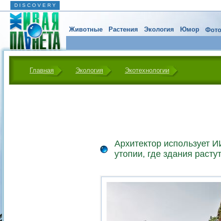
D I S C O V E R Y
Животные
Растения
Экология
Юмор
Фото
Главная
Экология
Экотехнологии
Архитектор использует И
утопии, где здания расту