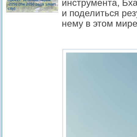
инструмента, Бха
Проект: зеленый париж
-2050 (the 2050 paris smart
city)
и поделиться ре
нему в этом мир