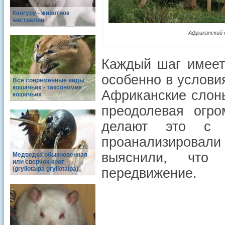
Кенгуру - животное
австралии
Африканский 
Каждый шаг имеет 
особенно в услови
Все современные виды
кошачьих - таксономия
Африканские слон
кошачьих
преодолевая огро
делают это с м
проанализировали
выяснили, что
Медведка обыкновенная
или сверчок-крот
(gryllotalpa gryllotalpa)
передвижение.