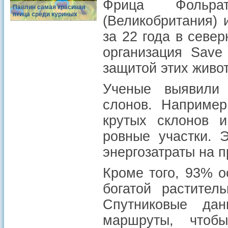
Фрица Фольра
Павлин самая красивая
птица среди куриных
(Великобритания)
за 22 года в севе
организация Save
защитой этих живо
Ученые выявили 
слонов. Например
крутых склонов и
ровные участки. 
энергозатраты на 
Кроме того, 93% о
богатой растител
Спутниковые дан
маршруты, чтоб