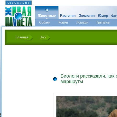
D I S C O V E R Y
Животные
Растения
Экология
Юмор
Фот
Собаки
Кошки
Лошади
Грызуны
Микромир
Главная
Зоо
Биологи рассказали, как
маршруты