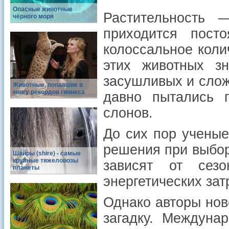
Опасные животные
Растительность 
чёрного моря
приходится пост
колоссальное колич
этих животных зн
засушливых и слож
Животные, попавшие в
книгу рекордов гиннеса
давно пытались 
слонов.
До сих пор учены
решения при выбор
Шайры (shire) - самые
крупные тяжеловозы
зависят от сез
планеты
энергетических зат
Однако авторы нов
загадку. Междуна