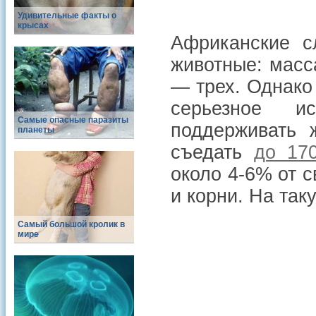
Удивительные факты о
крысах
Африканские с
животные: масс
— трех. Однако
серьезное и
Самые опасные паразиты
поддерживать 
планеты
съедать
до 17
около 4-6% от с
и корни. На так
Самый большой кролик в
мире