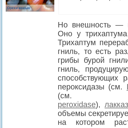
Орехи кешью
Но внешность — н
Оно у трихаптума
Трихаптум перера
гниль, то есть ра
грибы бурой гни
гниль, продуциру
способствующих р
пероксидазы (см.
(
peroxidase
),
лакка
объемы секретируе
на котором раст