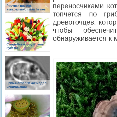
переносчиками ко
Рисунки цветов
акварелью от jean haines
топчется по гр
древоточцев, кото
чтобы обеспеч
обнаруживается к 
Съедобные фруктовые
букеты
Гриб-Слизевик как модель
цивилизации