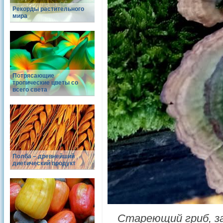
Рекорды растительного
мира
Потрясающие
тропические цветы со
всего света
Полба – древнейший
диетический продукт
Стареющий гриб, з