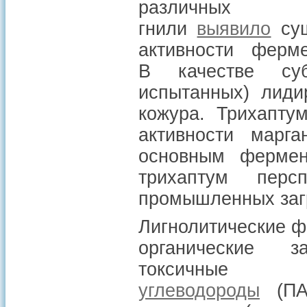
различных 
гнили
выявило
сущ
активности ферм
В качестве суб
испытанных) лиди
кожура. Трихапту
активности марг
основным фермент
трихаптум перс
промышленных заг
Лигнолитические 
органические з
токсичны
углеводороды
(ПА