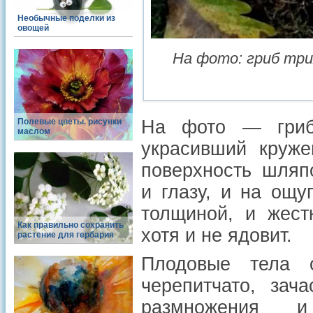
Необычные поделки из
овощей
На фото: гриб три
Полевые цветы. рисунки
На фото — гр
маслом
украсивший круже
поверхность шляп
и глазу, и на ощу
толщиной, и жест
Как правильно сохранить
хотя и не ядовит.
растение для гербария
Плодовые тела о
черепитчато, зач
размножения и