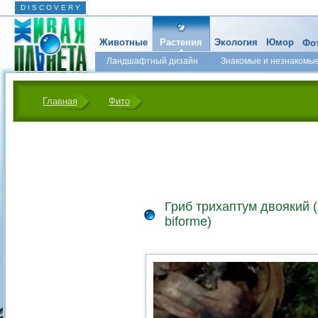
D I S C O V E R Y
Животные
Растения
Экология
Юмор
Фот
Ландшафтный дизайн
Знакомые и незнакомы
Главная
Фито
Гриб трихаптум двоякий (
biforme)