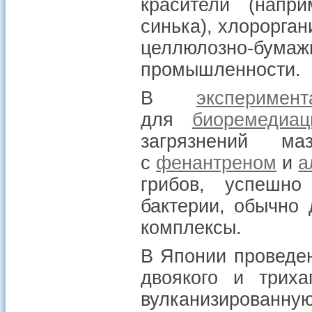
красители (напр
синька), хлорорган
целлюлозно-бумаж
промышленности.
В
эксперимент
для
биоремедиац
загрязнений м
с
фенантреном
и
а
грибов, успешно
бактерии, обычно
комплексы.
В Японии провед
двоякого и триха
вулканизированн