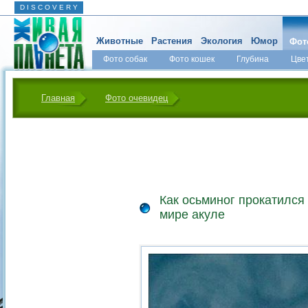
D I S C O V E R Y
Животные
Растения
Экология
Юмор
Фот
Фото собак
Фото кошек
Глубина
Цве
Главная
Фото очевидец
Как осьминог прокатился
мире акуле