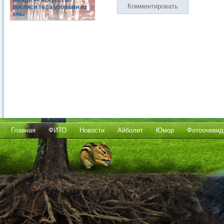
Менди — искусство
Комментировать
росписи тела узорами из
хны
Главная
ФИТО
Новости
Айболит
Юмор
Фотоочевид