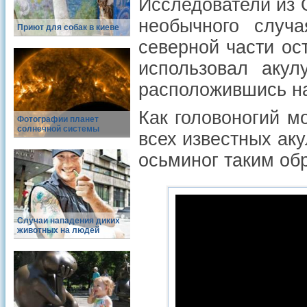
Исследователи из 
необычного случа
Приют для собак в киеве
северной части ос
использовал акул
расположившись на
Как головоногий м
Фотографии планет
солнечной системы
всех известных ак
осьминог таким об
Случаи нападения диких
животных на людей