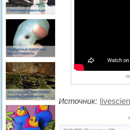
Памятники животным
Необычные животные
нашей планеты
Ос
Хан сон дунг (son doong)
(пещера горной реки)
Источник:
livescie