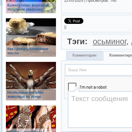
22-03-2025
|
Просмотров:
740
Бумага плюс фантазия,
получаем зверушку
0
Тэги:
осьминог
,
Как сделать сливочное
масло
Комментарии
Комментир
Необычные рисунки
животных на руках