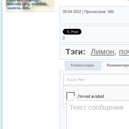
Гибискус - каркаде,
красная роза, красный
щавель, окра
05-04-2022
|
Просмотров:
946
0
Тэги:
Лимон
,
по
Комментарии
Комментир