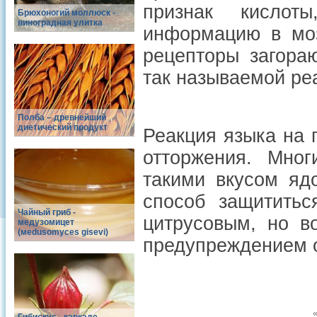
признак кислот
Брюхоногий моллюск -
виноградная улитка
информацию в моз
рецепторы загора
так называемой ре
Полба – древнейший
диетический продукт
Реакция языка на 
отторжения. Мно
такими вкусом яд
способ защититьс
Чайный гриб -
цитрусовым, но в
медузомицет
(меdusomyces gisevi)
предупреждением о