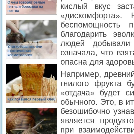
О чём говорят белые
кислый вкус зас
пятна и бороздки на
ногтях
«дискомфорта».
беспомощность п
благодарить эвол
людей добывали 
Улиткотерапия, или
означала, что взят
экзотическая
косметология
опасна для здоров
Например, древний
гнилого фрукта б
«отдача» будет с
Как появился первый хлеб
обычного. Это, в и
безошибочно узна
является продукт
при взаимодейств