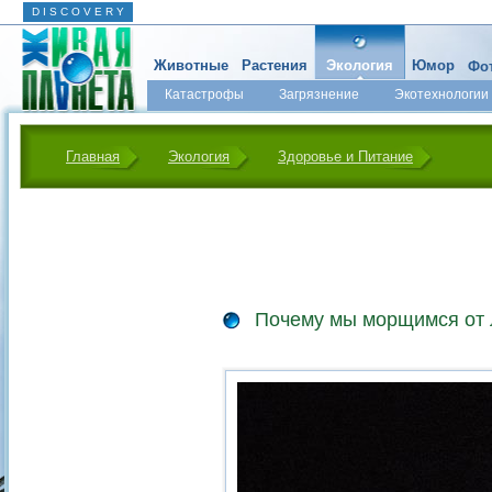
D I S C O V E R Y
Животные
Растения
Экология
Юмор
Фот
Катастрофы
Загрязнение
Экотехнологии
Главная
Экология
Здоровье и Питание
Почему мы морщимся от