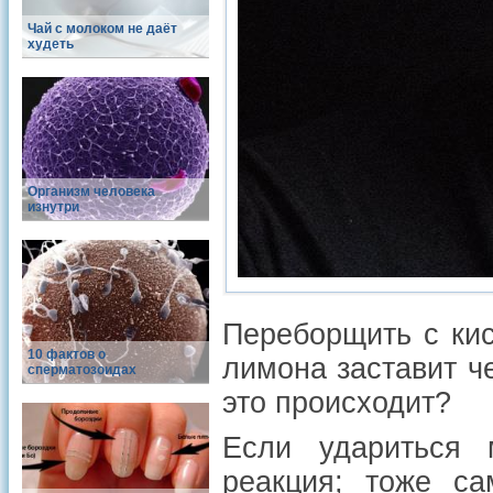
Чай с молоком не даёт
худеть
Организм человека
изнутри
Переборщить с ки
10 фактов о
лимона заставит ч
сперматозоидах
это происходит?
Если удариться 
реакция; тоже с