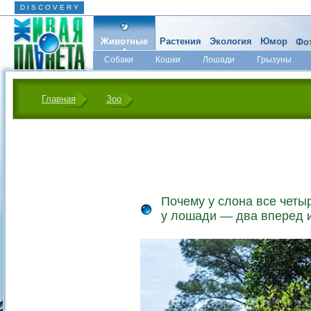
D I S C O V E R Y
Животные
Растения
Экология
Юмор
Фот
Собаки
Кошки
Лошади
Грызуны
Микромир
Главная
Зоо
Почему у слона все четы
у лошади — два вперед 