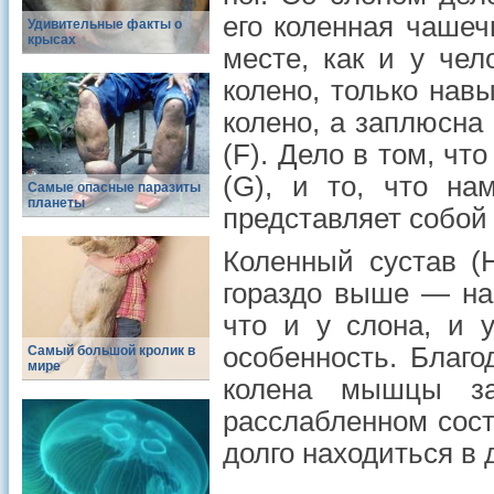
его коленная чашеч
Удивительные факты о
крысах
месте, как и у чел
колено, только нав
колено, а заплюсна
(F). Дело в том, чт
(G), и то, что на
Самые опасные паразиты
планеты
представляет собой 
Коленный сустав (
гораздо выше — на 
что и у слона, и у
особенность. Благ
Самый большой кролик в
мире
колена мышцы за
расслабленном сост
долго находиться в 