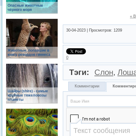
Опасные животные
чёрного моря
« 
30-04-2023
|
Просмотров:
1209
Животные, попавшие в
книгу рекордов гиннеса
0
Тэги:
Слон
,
Лош
Комментарии
Комментир
Шайры (shire) - самые
крупные тяжеловозы
планеты