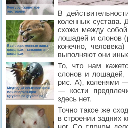
Кенгуру - животное
В действительност
австралии
коленных сустава. 
схожи между собой
лошадей и слонов (р
конечно, человека)
Все современные виды
кошачьих - таксономия
выполняют они ины
кошачьих
То, что нам кажет
слонов и лошадей, 
рис. A), коленями —
Медведка обыкновенная
— кости предплечи
или сверчок-крот
(gryllotalpa gryllotalpa)
здесь нет.
Точно такое же схо
в строении задних 
ног. Со слоном дел