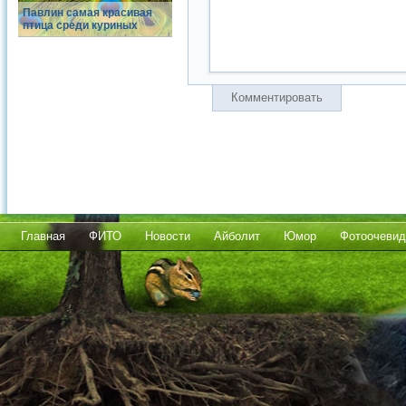
Павлин самая красивая
птица среди куриных
Комментировать
Главная
ФИТО
Новости
Айболит
Юмор
Фотоочевид