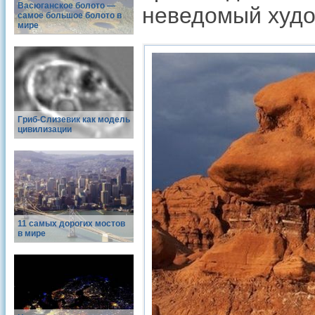
Васюганское болото —
неведомый худо
самое большое болото в
мире
Гриб-Слизевик как модель
цивилизации
11 самых дорогих мостов
в мире