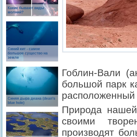
Какие бывают виды
молний?
Синий кит - самое
большое существо на
земле
Гоблин-Вали (а
большой парк к
расположенный 
Синяя дыра деана (dean’s
blue hole)
Природа нашей 
своими творе
производят бол