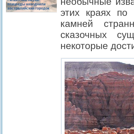
необычные изва
Гигантские пауки-
птицееды наводнили
австралийский городок
этих краях по
камней стран
сказочных сущ
некоторые дост