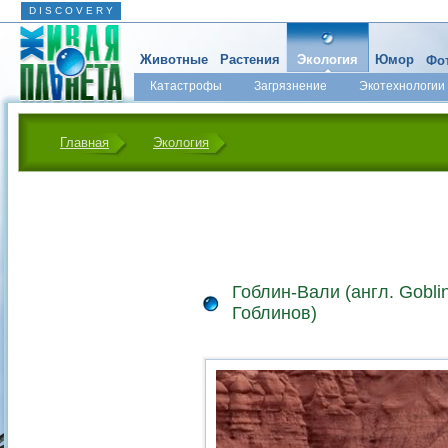
D I S C O V E R Y
Животные
Растения
Экология
Юмор
Фот
Катастрофы
Загрязнение
Экотехнологии
Главная
Экология
Гоблин-Вали (англ. Goblin
Гоблинов)