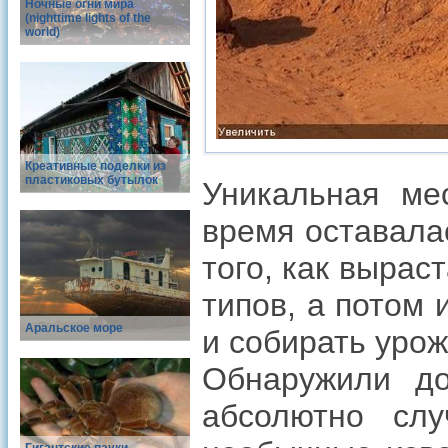
Ночные огни мира
(nighttime lights of the
world)
Креативные поделки из
пластиковых бутылок
Уникальная ме
время оставала
того, как вырас
типов, а потом
Аральское море
и собирать урож
Обнаружили до
абсолютно слу