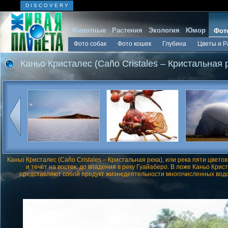
D I S C O V E R Y
Животные
Растения
Экология
Юмор
Фот
Фото собак
Фото кошек
Глубина
Цветы и Р
Каньо Кристалес (Caño Cristales – Кристальная 
Каньо Кристалес (Caño Cristales – Кристальная река), или река пяти цвето
и течёт на восток, до впадения в реку Гуайаберо. В ложе Каньо Крис
представляют собой продукт жизнедеятельности многочисленных водор