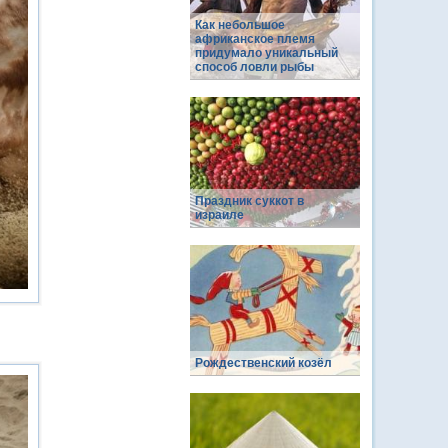
Как небольшое
африканское племя
придумало уникальный
способ ловли рыбы
Праздник суккот в
израиле
Рождественский козёл