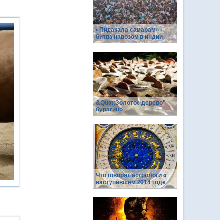
«Пидакала самарам» -
битва навозом в индии
&Quot;Золотое дерево"
буратино
Что говорят астрологи о
наступившем 2014 годе