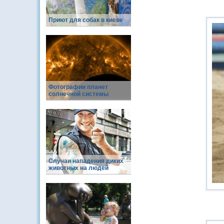
Приют для собак в киеве
Фотографии планет
солнечной системы
Случаи нападения диких
животных на людей