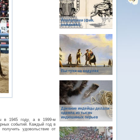
Йоулупукки (фин.
joulupukki)
Пастухи на ходулях
Древние индейцы делали
одеяла из тысяч
индюшиных перьев
ы в 1945 году, а в 1999-м
урных событий. Каждый год в
 получить удовольствие от