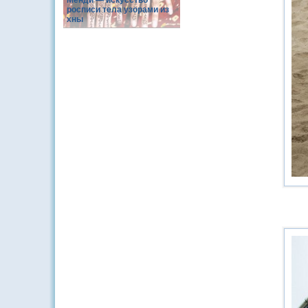
Менди — искусство
росписи тела узорами из
хны