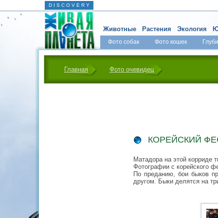
D I S C O V E R Y
Животные
Растения
Экология
Ю
Фото собак
Фото кошек
Глуб
Главная
Фото очевидец
КОРЕЙСКИЙ ФЕ
Матадора на этой корриде т
Фотографии с корейского фе
По преданию, бои быков пр
другом. Быки делятся на тр