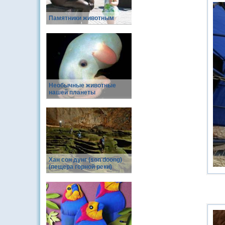
Памятники животным
Необычные животные
нашей планеты
Хан сон дунг (son doong)
(пещера горной реки)