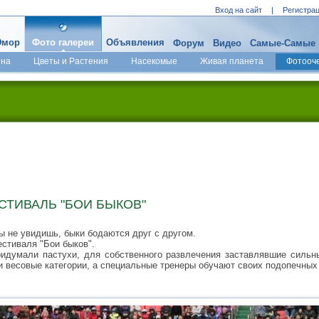
Вход на сайт
|
Регистра
мор
Фото галереи
Объявления
Форум
Видео
Самые-Самые
ина
Цветы и Растения
Насекомые
Живая планета
Фотооч
СТИВАЛЬ "БОИ БЫКОВ"
ы не увидишь, быки бодаются друг с другом.
стиваля "Бои быков".
идумали пастухи, для собственного развлечения заставлявшие сильн
и весовые категории, а специальные тренеры обучают своих подопечных