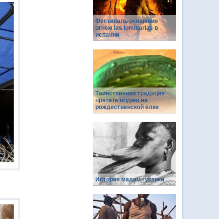
Фестиваль очищения
огнём las luminarias в
испании
Таинственная традиция
прятать огурец на
рождественской ёлке
История мадам густики