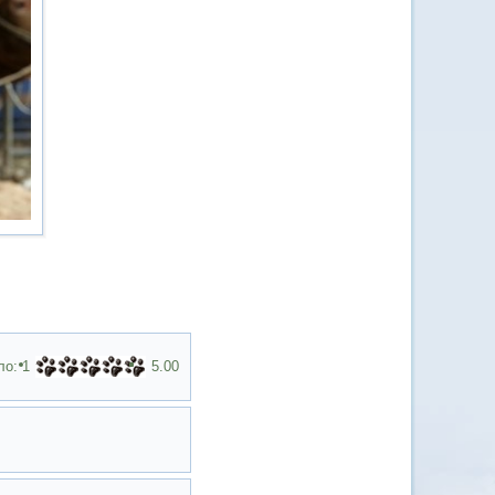
ло:
1
5.00