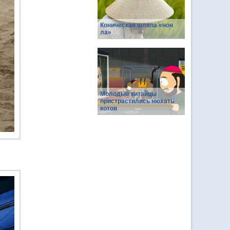
Коническая шляпа «нон
ла»
Молодые китайцы
пристрастились нюхать
котов