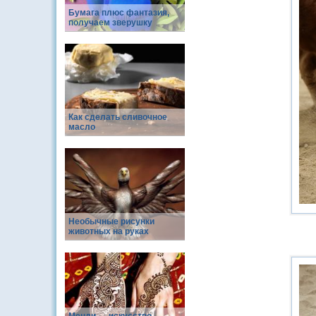
Бумага плюс фантазия,
получаем зверушку
Как сделать сливочное
масло
Необычные рисунки
животных на руках