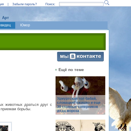
ция
|
Забыли пароль?
Поиск:
Арт
евидец
Юмор
Ещё по теме
Удмуртский тол бабай,
словацкий ежишко и еще
ых животных драться друг с
30 главных соперников
 приемам борьбы.
деда мороза