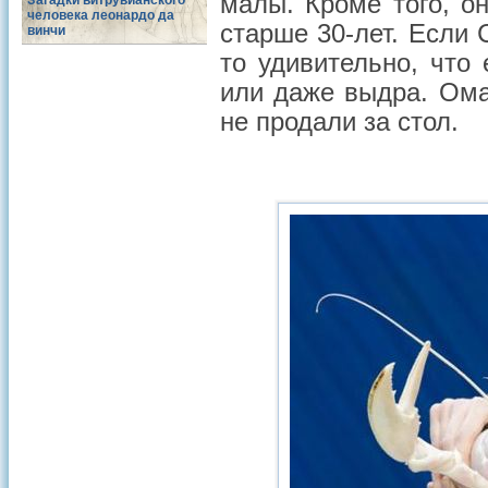
малы. Кроме того, о
Загадки витрувианского
человека леонардо да
старше 30-лет. Если
винчи
то удивительно, что 
или даже выдра. Ома
не продали за стол.