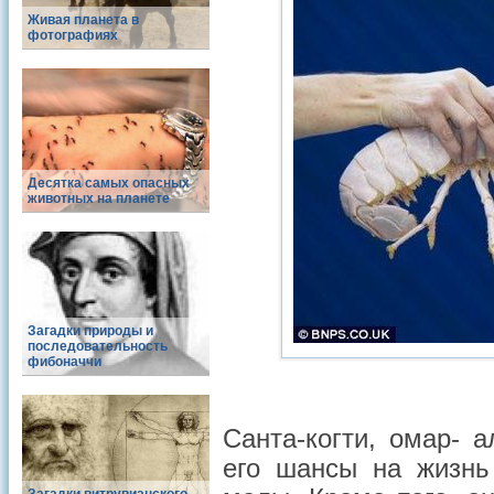
Живая планета в
фотографиях
Десятка самых опасных
животных на планете
Загадки природы и
последовательность
фибоначчи
Санта-когти, омар- 
его шансы на жизнь