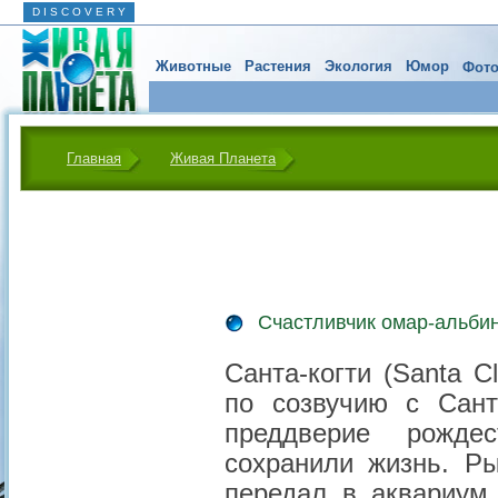
D I S C O V E R Y
Животные
Растения
Экология
Юмор
Фото
Главная
Живая Планета
Счастливчик омар-альби
Санта-когти (Santa C
по созвучию с Сант
преддверие рождес
сохранили жизнь. Ры
передал в аквариум