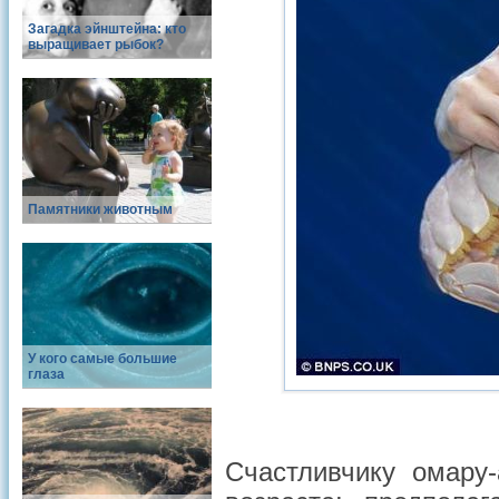
Загадка эйнштейна: кто
выращивает рыбок?
Памятники животным
У кого самые большие
глаза
Счастливчику омару